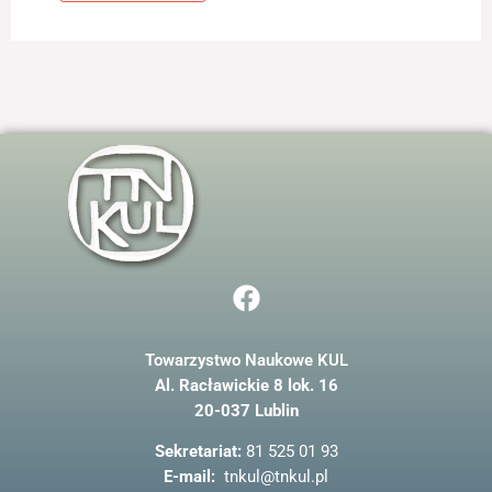
jest używana.
Doświadczenie
Aby nasza strona
internetowa
działała jak
najlepiej podczas
twojego przejścia
na nią. Jeśli
odrzucisz te pliki
cookie, niektóre
funkcje znikną ze
F
strony
a
internetowej.
c
Towarzystwo Naukowe KUL
e
Marketing
Al. Racławickie 8 lok. 16
b
Udostępniając
20-037 Lublin
o
swoje
zainteresowania i
o
Sekretariat:
81 525 01 93
zachowania
k
E-mail:
tnkul@tnkul.pl
podczas