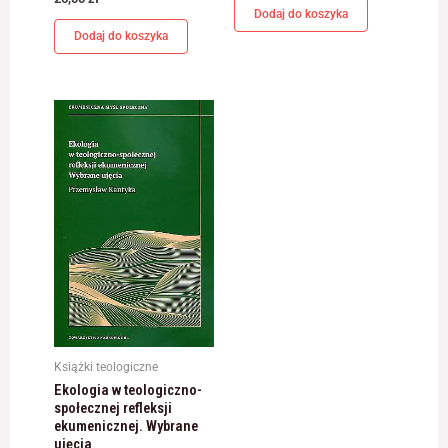
jest używana.
Dodaj do koszyka
Dodaj do koszyka
Doświadczenie
Aby nasza strona
internetowa
działała jak
najlepiej podczas
twojego przejścia
na nią. Jeśli
odrzucisz te pliki
cookie, niektóre
funkcje znikną ze
strony
internetowej.
Marketing
Udostępniając
Książki teologiczne
swoje
Ekologia w teologiczno-
zainteresowania i
społecznej refleksji
zachowania
ekumenicznej. Wybrane
podczas
ujęcia