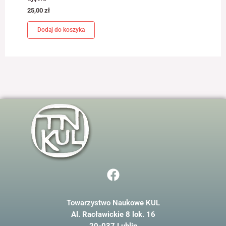
odwiedzania naszej
25,00
zł
strony, zwiększasz
szansę na
Dodaj do koszyka
zobaczenie
spersonalizowanych
treści i ofert.
F
a
c
Towarzystwo Naukowe KUL
e
Al. Racławickie 8 lok. 16
b