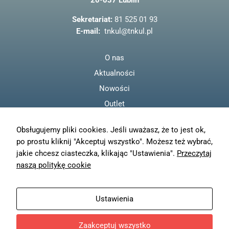
20-037 Lublin
o
o
Sekretariat:
81 525 01 93
k
E-mail:
tnkul@tnkul.pl
O nas
Aktualności
Nowości
Outlet
Regulamin
Obsługujemy pliki cookies. Jeśli uważasz, że to jest ok,
Polityka prywatności
po prostu kliknij "Akceptuj wszystko". Możesz też wybrać,
Moje konto
jakie chcesz ciasteczka, klikając "Ustawienia".
Przeczytaj
Zamówienia
naszą politykę cookie
Resetuj hasło
Wysyłka
Ustawienia
Zwroty
Zaakceptuj wszystko