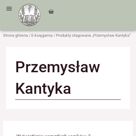
Przejdź
treści
do
Cart
treści
Strona główna
/
E-księgarnia
/ Produkty otagowane „Przemysław Kantyka”
Przemysław
Kantyka
Posortowane
według