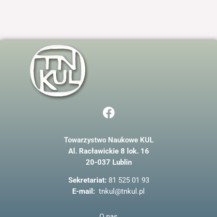
odwiedzania naszej
strony, zwiększasz
szansę na
zobaczenie
spersonalizowanych
treści i ofert.
F
a
c
Towarzystwo Naukowe KUL
e
Al. Racławickie 8 lok. 16
b
20-037 Lublin
o
o
Sekretariat:
81 525 01 93
k
E-mail:
tnkul@tnkul.pl
O nas