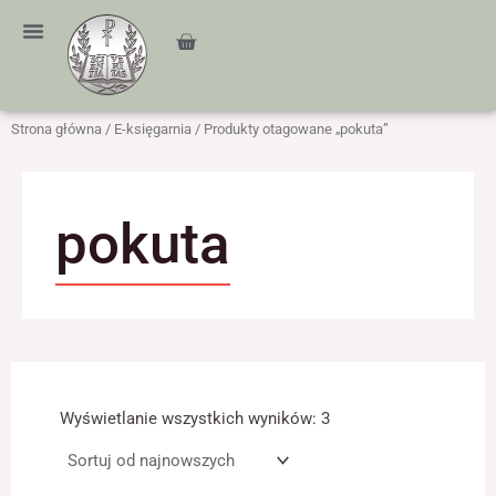
Przejdź
treści
do
Cart
treści
Strona główna
/
E-księgarnia
/ Produkty otagowane „pokuta”
pokuta
Posortowane
według
Wyświetlanie wszystkich wyników: 3
najnowszych