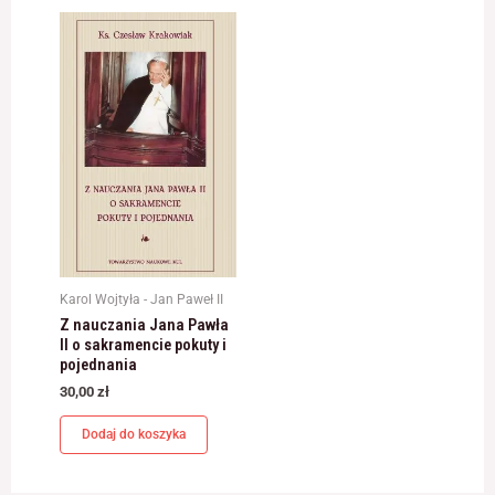
jest używana.
Doświadczenie
Aby nasza strona
internetowa
działała jak
najlepiej podczas
twojego przejścia
na nią. Jeśli
odrzucisz te pliki
cookie, niektóre
funkcje znikną ze
strony
Karol Wojtyła - Jan Paweł II
internetowej.
Z nauczania Jana Pawła
II o sakramencie pokuty i
pojednania
Marketing
30,00
zł
Udostępniając
swoje
Dodaj do koszyka
zainteresowania i
zachowania
podczas