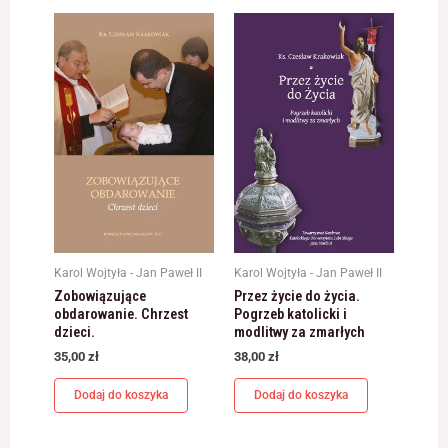
Konieczne
Te pliki cookie
nie są
opcjonalne. Są
one potrzebne
do
funkcjonowania
strony
internetowej.
Karol Wojtyła - Jan Paweł II
Karol Wojtyła - Jan Paweł II
Zobowiązujące
Przez życie do życia.
Statystyka
obdarowanie. Chrzest
Pogrzeb katolicki i
Abyśmy mogli
dzieci.
modlitwy za zmarłych
poprawić
funkcjonalność
35,00
zł
38,00
zł
i strukturę
strony
Dodaj do koszyka
Dodaj do koszyka
internetowej,
na podstawie
tego, jak strona