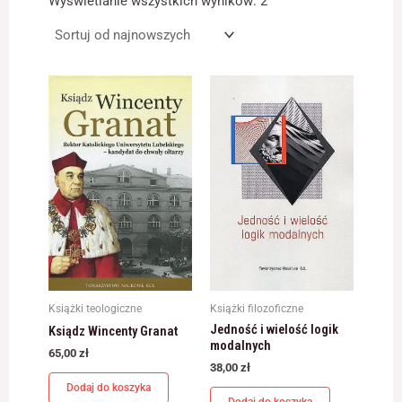
Wyświetlanie wszystkich wyników: 2
najnowszych
Konieczne
Te pliki cookie
nie są
opcjonalne. Są
one potrzebne
do
funkcjonowania
strony
internetowej.
Statystyka
Abyśmy mogli
poprawić
Książki teologiczne
Książki filozoficzne
funkcjonalność
Jedność i wielość logik
Ksiądz Wincenty Granat
i strukturę
modalnych
strony
65,00
zł
internetowej,
38,00
zł
na podstawie
Dodaj do koszyka
tego, jak strona
Dodaj do koszyka