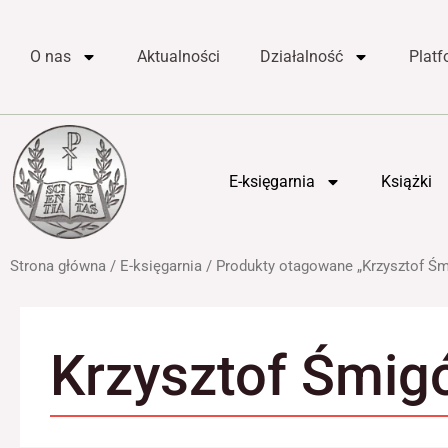
do
Przejdź
treści
do
O nas
Aktualności
Działalność
Plat
treści
E-księgarnia
Książki
Strona główna
/
E-księgarnia
/ Produkty otagowane „Krzysztof Śm
Krzysztof Śmigó