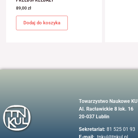
89,00
zł
Dodaj do koszyka
Towarzystwo Naukowe KU
Al. Racławickie 8 lok. 16
20-037 Lublin
Sekretariat:
81 525 01 93
E-mail:
tnkul@tnkul.pl