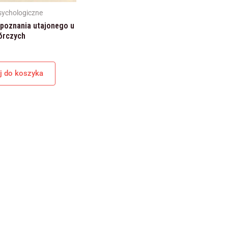
internetowej,
sychologiczne
na podstawie
tego, jak
poznania utajonego u
strona jest
órczych
używana.
j do koszyka
Doświadczenie
Aby nasza
strona
internetowa
działała jak
najlepiej podczas
twojego
przejścia na nią.
Jeśli odrzucisz te
pliki cookie,
niektóre funkcje
znikną ze strony
internetowej.