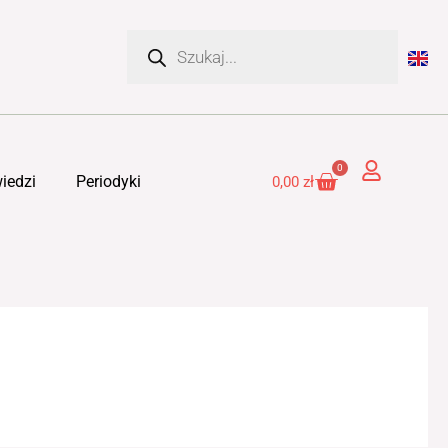
Wyszukiwarka
produktów
0
Cart
iedzi
Periodyki
0,00
zł