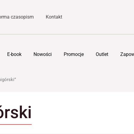
forma czasopism
Kontakt
E-book
Nowości
Promocje
Outlet
Zapow
igórski”
rski