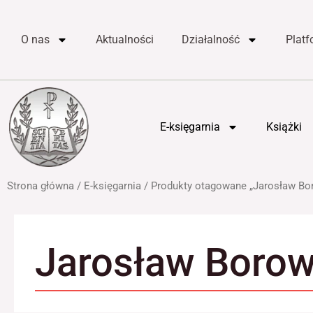
do
Przejdź
treści
do
O nas
Aktualności
Działalność
Plat
treści
E-księgarnia
Książki
Strona główna
/
E-księgarnia
/ Produkty otagowane „Jarosław Bo
Jarosław Borow