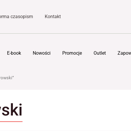
forma czasopism
Kontakt
E-book
Nowości
Promocje
Outlet
Zapow
rowski”
ski