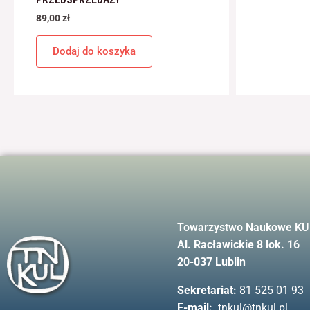
89,00
zł
Dodaj do koszyka
Towarzystwo Naukowe KU
Al. Racławickie 8 lok. 16
20-037 Lublin
Sekretariat:
81 525 01 93
E-mail:
tnkul@tnkul.pl