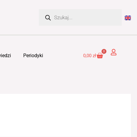
Wyszukiwarka
produktów
0
Cart
iedzi
Periodyki
0,00
zł