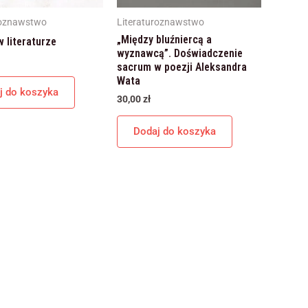
internetowej,
na podstawie
roznawstwo
Literaturoznawstwo
tego, jak
„Między bluźniercą a
 literaturze
strona jest
wyznawcą”. Doświadczenie
używana.
sacrum w poezji Aleksandra
Wata
j do koszyka
30,00
zł
Doświadczenie
Aby nasza
Dodaj do koszyka
strona
internetowa
działała jak
najlepiej podczas
twojego
przejścia na nią.
Jeśli odrzucisz te
pliki cookie,
niektóre funkcje
znikną ze strony
internetowej.