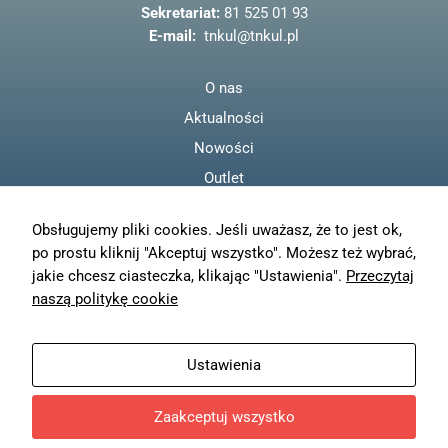
o
Sekretariat:
81 525 01 93
k
E-mail:
tnkul@tnkul.pl
O nas
Aktualności
Nowości
Outlet
Regulamin
Obsługujemy pliki cookies. Jeśli uważasz, że to jest ok,
Polityka prywatności
po prostu kliknij "Akceptuj wszystko". Możesz też wybrać,
Moje konto
jakie chcesz ciasteczka, klikając "Ustawienia".
Przeczytaj
Zamówienia
naszą politykę cookie
Resetuj hasło
Wysyłka
Ustawienia
Zwroty
Zaakceptuj wszystko
© TN KUL - 2023
Projekt i wykonanie
Freeline