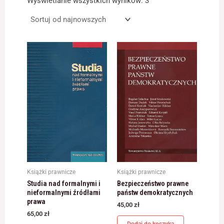
Wyświetlanie wszystkich wyników: 3
najnowszych
Konieczne
Te pliki cookie
nie są
opcjonalne. Są
one potrzebne
do
funkcjonowania
strony
internetowej.
Statystyka
Abyśmy mogli
poprawić
Książki prawnicze
Książki prawnicze
funkcjonalność
Studia nad formalnymi i
Bezpieczeństwo prawne
i strukturę
nieformalnymi źródłami
państw demokratycznych
strony
prawa
internetowej,
45,00
zł
na podstawie
65,00
zł
tego, jak strona
Dodaj do koszyka