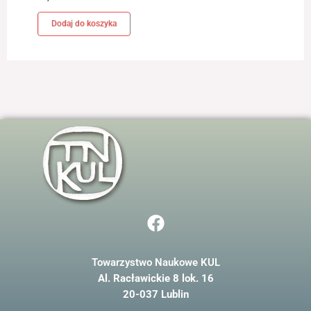
odwiedzania naszej
strony, zwiększasz
Dodaj do koszyka
szansę na
zobaczenie
spersonalizowanych
treści i ofert.
F
a
c
Towarzystwo Naukowe KUL
e
Al. Racławickie 8 lok. 16
b
20-037 Lublin
o