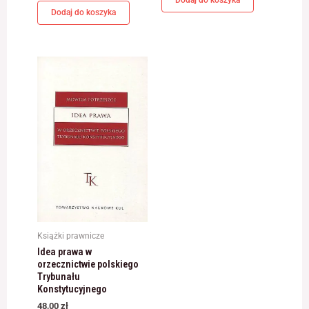
jest używana.
Dodaj do koszyka
Doświadczenie
Aby nasza strona
internetowa
działała jak
najlepiej podczas
twojego przejścia
na nią. Jeśli
odrzucisz te pliki
cookie, niektóre
funkcje znikną ze
strony
internetowej.
Książki prawnicze
Marketing
Idea prawa w
Udostępniając
orzecznictwie polskiego
swoje
Trybunału
zainteresowania i
Konstytucyjnego
zachowania
podczas
48,00
zł