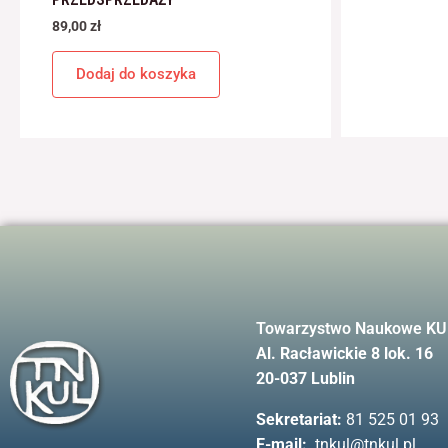
89,00
zł
Dodaj do koszyka
Towarzystwo Naukowe KU
Al. Racławickie 8 lok. 16
20-037 Lublin
Sekretariat:
81 525 01 93
E-mail:
tnkul@tnkul.pl