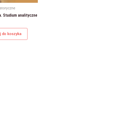
internetowej,
na podstawie
istoryczne
tego, jak
a. Studium analityczne
strona jest
używana.
j do koszyka
Doświadczenie
Aby nasza
strona
internetowa
działała jak
najlepiej podczas
twojego
przejścia na nią.
Jeśli odrzucisz te
pliki cookie,
niektóre funkcje
znikną ze strony
internetowej.