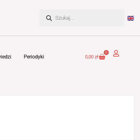
Wyszukiwarka
produktów
0
Cart
iedzi
Periodyki
0,00
zł