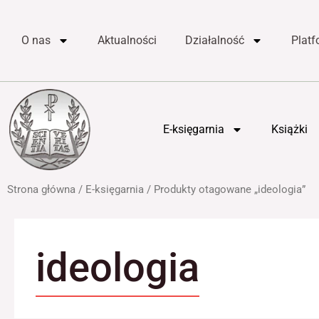
do
Przejdź
treści
do
O nas
Aktualności
Działalność
Plat
treści
E-księgarnia
Książki
Strona główna
/
E-księgarnia
/ Produkty otagowane „ideologia”
ideologia