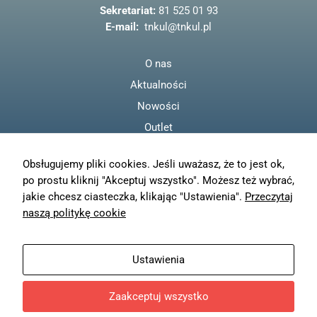
o
odwiedzania naszej
Sekretariat:
81 525 01 93
strony, zwiększasz
k
E-mail:
tnkul@tnkul.pl
szansę na
zobaczenie
spersonalizowanych
O nas
treści i ofert.
Aktualności
Nowości
Outlet
Regulamin
Obsługujemy pliki cookies. Jeśli uważasz, że to jest ok,
Polityka prywatności
po prostu kliknij "Akceptuj wszystko". Możesz też wybrać,
Moje konto
jakie chcesz ciasteczka, klikając "Ustawienia".
Przeczytaj
Zamówienia
naszą politykę cookie
Resetuj hasło
Wysyłka
Ustawienia
Zwroty
Zaakceptuj wszystko
© TN KUL - 2023
Projekt i wykonanie
Freeline