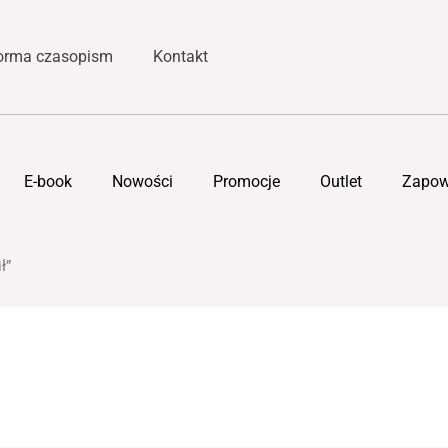
forma czasopism
Kontakt
E-book
Nowości
Promocje
Outlet
Zapow
ł”