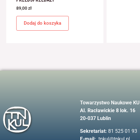
89,00
zł
Dodaj do koszyka
Towarzystwo Naukowe KU
Al. Racławickie 8 lok. 16
20-037 Lublin
Sekretariat:
81 525 01 93
E-mail:
tnkul@tnkul.pl