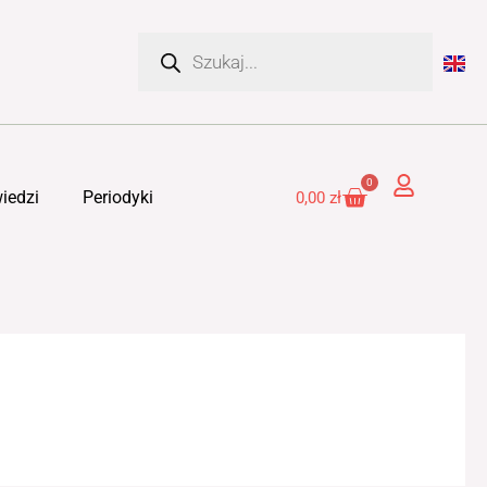
Wyszukiwarka
produktów
0
Cart
iedzi
Periodyki
0,00
zł