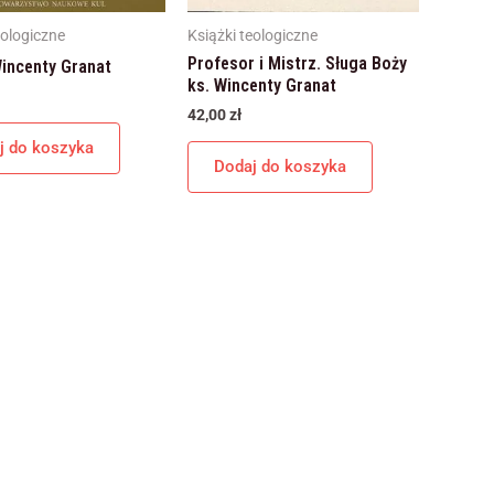
internetowej,
na podstawie
eologiczne
Książki teologiczne
tego, jak
Profesor i Mistrz. Sługa Boży
incenty Granat
strona jest
ks. Wincenty Granat
używana.
42,00
zł
j do koszyka
Dodaj do koszyka
Doświadczenie
Aby nasza
strona
internetowa
działała jak
najlepiej podczas
twojego
przejścia na nią.
Jeśli odrzucisz te
pliki cookie,
niektóre funkcje
znikną ze strony
internetowej.