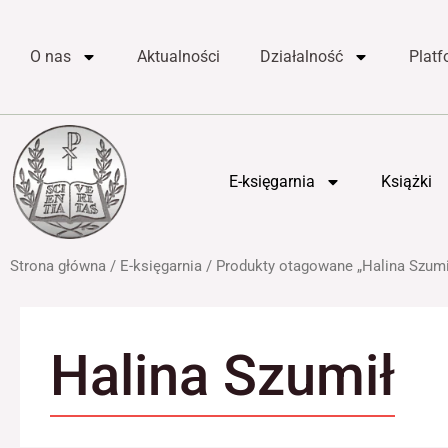
do
Przejdź
treści
do
O nas
Aktualności
Działalność
Plat
treści
E-księgarnia
Książki
Strona główna
/
E-księgarnia
/ Produkty otagowane „Halina Szumi
Halina Szumił