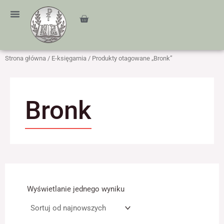
Przejdź
treści
do
Cart
treści
Strona główna
/
E-księgarnia
/ Produkty otagowane „Bronk”
Bronk
Wyświetlanie jednego wyniku