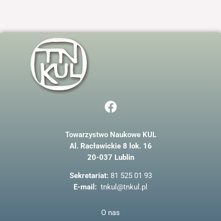
jest używana.
Doświadczenie
Aby nasza strona
internetowa
działała jak
najlepiej podczas
twojego przejścia
na nią. Jeśli
F
odrzucisz te pliki
a
cookie, niektóre
funkcje znikną ze
c
strony
Towarzystwo Naukowe KUL
e
internetowej.
Al. Racławickie 8 lok. 16
b
20-037 Lublin
o
Marketing
o
Sekretariat:
81 525 01 93
Udostępniając
k
E-mail:
tnkul@tnkul.pl
swoje
zainteresowania i
zachowania
O nas
podczas