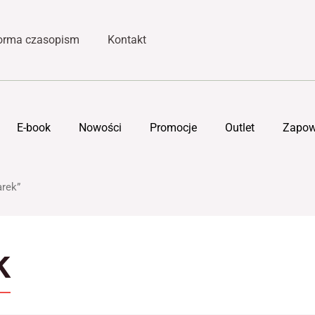
forma czasopism
Kontakt
E-book
Nowości
Promocje
Outlet
Zapow
arek”
k