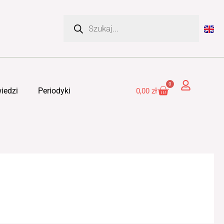
Wyszukiwarka
produktów
0
Cart
iedzi
Periodyki
0,00
zł