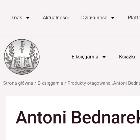
do
Przejdź
treści
do
O nas
Aktualności
Działalność
Plat
treści
E-księgarnia
Książki
Strona główna
/
E-księgarnia
/ Produkty otagowane „Antoni Bedn
Antoni Bednare