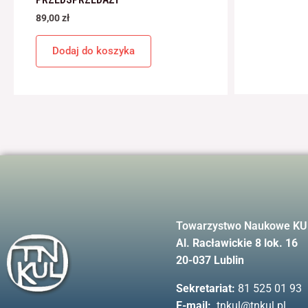
89,00
zł
Dodaj do koszyka
Towarzystwo Naukowe KU
Al. Racławickie 8 lok. 16
20-037 Lublin
Sekretariat:
81 525 01 93
E-mail:
tnkul@tnkul.pl