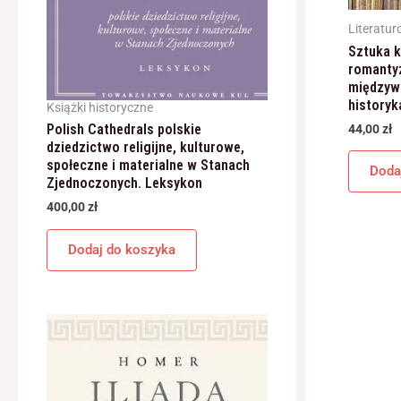
Literatu
Sztuka k
romanty
międzyw
historyka
Książki historyczne
Polish Cathedrals polskie
44,00
zł
dziedzictwo religijne, kulturowe,
społeczne i materialne w Stanach
Doda
Zjednoczonych. Leksykon
400,00
zł
Dodaj do koszyka