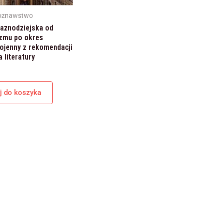
internetowej,
na podstawie
roznawstwo
tego, jak
aznodziejska od
strona jest
zmu po okres
używana.
ojenny z rekomendacji
 literatury
Doświadczenie
Aby nasza
j do koszyka
strona
internetowa
działała jak
najlepiej podczas
twojego
przejścia na nią.
Jeśli odrzucisz te
pliki cookie,
niektóre funkcje
znikną ze strony
internetowej.