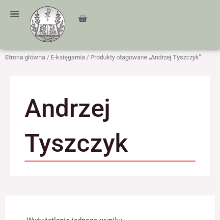
Przejdź
treści
do
Cart
treści
Strona główna
/
E-księgarnia
/ Produkty otagowane „Andrzej Tyszczyk”
Andrzej
Tyszczyk