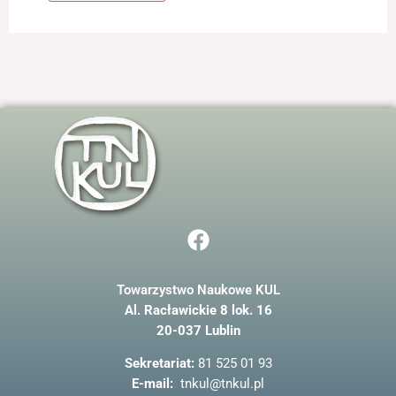
jest używana.
Doświadczenie
Aby nasza strona
internetowa
działała jak
najlepiej podczas
twojego przejścia
na nią. Jeśli
odrzucisz te pliki
cookie, niektóre
funkcje znikną ze
F
strony
a
internetowej.
c
Towarzystwo Naukowe KUL
e
Marketing
Al. Racławickie 8 lok. 16
b
Udostępniając
20-037 Lublin
o
swoje
zainteresowania i
o
Sekretariat:
81 525 01 93
zachowania
k
E-mail:
tnkul@tnkul.pl
podczas