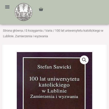
Przejdź
treści
do
Cart
treści
Strona główna
/
E-księgarnia
/
Varia
/ 100 lat uniwersytetu katolickiego w
Lublinie. Zamierzenia i wyzwania