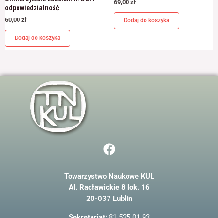
69,00
zł
odpowiedzialność
60,00
zł
Dodaj do koszyka
Dodaj do koszyka
F
a
c
Towarzystwo Naukowe KUL
e
Al. Racławickie 8 lok. 16
b
20-037 Lublin
o
o
Sekretariat:
81 525 01 93