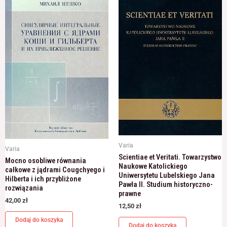
odwiedzania naszej
strony, zwiększasz
szansę na
zobaczenie
spersonalizowanych
treści i ofert.
Varia
Varia
Scientiae et Veritati. Towarzystwo
Mocno osobliwe równania
Naukowe Katolickiego
całkowe z jądrami Cougchyego i
Uniwersytetu Lubelskiego Jana
Hilberta i ich przybliżone
Pawła II. Studium historyczno-
rozwiązania
prawne
42,00
zł
12,50
zł
Dodaj do koszyka
Dodaj do koszyka