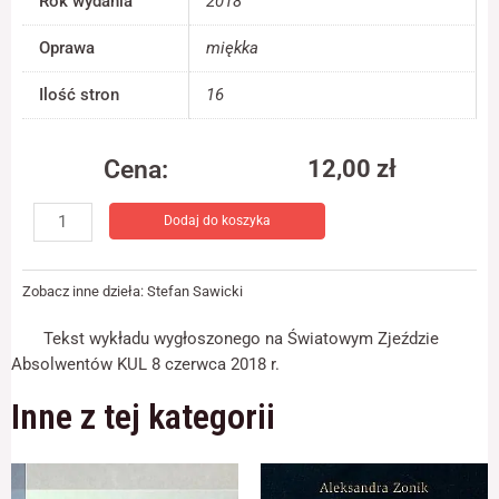
Rok wydania
2018
jest używana.
Oprawa
miękka
Doświadczenie
Ilość stron
16
Aby nasza strona
internetowa
działała jak
Cena:
12,00
zł
najlepiej podczas
twojego przejścia
ilość
na nią. Jeśli
Dodaj do koszyka
100
odrzucisz te pliki
lat
cookie, niektóre
funkcje znikną ze
uniwersytetu
Zobacz inne dzieła:
Stefan Sawicki
strony
katolickiego
internetowej.
w
Tekst wykładu wygłoszonego na Światowym Zjeździe
Lublinie.
Absolwentów KUL 8 czerwca 2018 r.
Zamierzenia
Marketing
i
Inne z tej kategorii
Udostępniając
swoje
wyzwania
zainteresowania i
zachowania
podczas