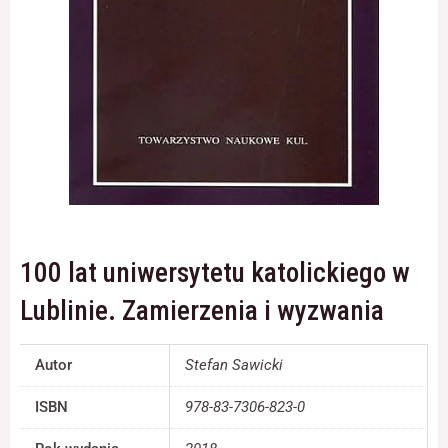
Konieczne
Te pliki cookie
nie są
opcjonalne. Są
one potrzebne
do
funkcjonowania
strony
internetowej.
100 lat uniwersytetu katolickiego w
Statystyka
Lublinie. Zamierzenia i wyzwania
Abyśmy mogli
poprawić
funkcjonalność
Autor
Stefan Sawicki
i strukturę
strony
ISBN
978-83-7306-823-0
internetowej,
na podstawie
tego, jak strona