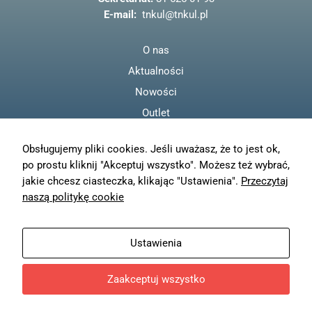
k
E-mail:
tnkul@tnkul.pl
O nas
Aktualności
Nowości
Outlet
Regulamin
Obsługujemy pliki cookies. Jeśli uważasz, że to jest ok,
Polityka prywatności
po prostu kliknij "Akceptuj wszystko". Możesz też wybrać,
Moje konto
jakie chcesz ciasteczka, klikając "Ustawienia".
Przeczytaj
Zamówienia
naszą politykę cookie
Resetuj hasło
Wysyłka
Ustawienia
Zwroty
Zaakceptuj wszystko
© TN KUL - 2023
Projekt i wykonanie
Freeline