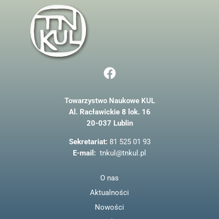
F
a
c
Towarzystwo Naukowe KUL
e
Al. Racławickie 8 lok. 16
b
20-037 Lublin
o
o
Sekretariat:
81 525 01 93
k
E-mail:
tnkul@tnkul.pl
O nas
Aktualności
Nowości