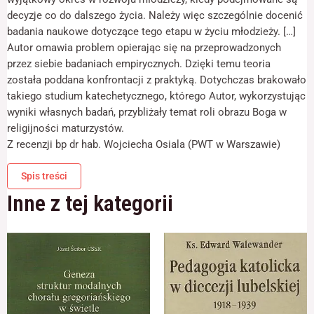
odwiedzania naszej
decyzje co do dalszego życia. Należy więc szczególnie docenić
strony, zwiększasz
szansę na
badania naukowe dotyczące tego etapu w życiu młodzieży. […]
zobaczenie
Autor omawia problem opierając się na przeprowadzonych
spersonalizowanych
przez siebie badaniach empirycznych. Dzięki temu teoria
treści i ofert.
została poddana konfrontacji z praktyką. Dotychczas brakowało
takiego studium katechetycznego, którego Autor, wykorzystując
wyniki własnych badań, przybliżały temat roli obrazu Boga w
religijności maturzystów.
Z recenzji bp dr hab. Wojciecha Osiala (PWT w Warszawie)
Spis treści
Inne z tej kategorii