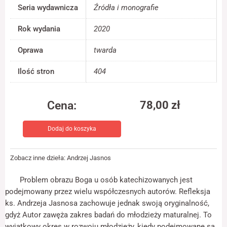
Seria wydawnicza
Źródła i monografie
jest używana.
Rok wydania
2020
Doświadczenie
Oprawa
twarda
Aby nasza strona
internetowa
działała jak
Ilość stron
404
najlepiej podczas
twojego przejścia
na nią. Jeśli
Cena:
78,00
zł
odrzucisz te pliki
cookie, niektóre
ilość
funkcje znikną ze
Dodaj do koszyka
Mój
strony
Bóg.
internetowej.
Obraz
Zobacz inne dzieła:
Andrzej Jasnos
Boga
Marketing
u
Problem obrazu Boga u osób katechizowanych jest
Udostępniając
współczesnej
podejmowany przez wielu współczesnych autorów. Refleksja
swoje
młodzieży.
ks. Andrzeja Jasnosa zachowuje jednak swoją oryginalność,
zainteresowania i
Studium
zachowania
gdyż Autor zawęża zakres badań do młodzieży maturalnej. To
podczas
katechetyczne
wyjątkowy okres w rozwoju młodzieży, kiedy podejmowane są