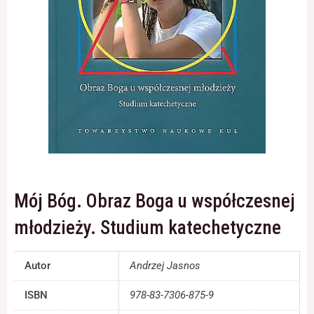
Konieczne
Te pliki cookie
nie są
opcjonalne. Są
one potrzebne
do
funkcjonowania
strony
internetowej.
Mój Bóg. Obraz Boga u współczesnej
Statystyka
młodzieży. Studium katechetyczne
Abyśmy mogli
poprawić
funkcjonalność
i strukturę
Autor
Andrzej Jasnos
strony
internetowej,
ISBN
978-83-7306-875-9
na podstawie
tego, jak strona