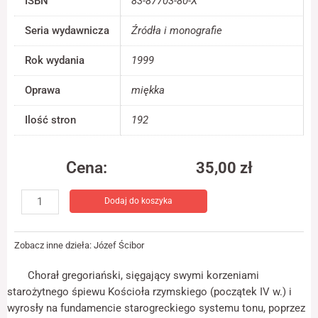
ISBN
83-87703-80-X
jest używana.
Seria wydawnicza
Źródła i monografie
Doświadczenie
Rok wydania
1999
Aby nasza strona
internetowa
Oprawa
miękka
działała jak
najlepiej podczas
Ilość stron
192
twojego przejścia
na nią. Jeśli
odrzucisz te pliki
cookie, niektóre
Cena:
35,00
zł
funkcje znikną ze
ilość
strony
internetowej.
Dodaj do koszyka
Geneza
struktur
modalnych
Marketing
Zobacz inne dzieła:
Józef Ścibor
chorału
Udostępniając
gregoriańskiego
swoje
Chorał gregoriański, sięgający swymi korzeniami
w
zainteresowania i
starożytnego śpiewu Kościoła rzymskiego (początek IV w.) i
zachowania
świetle
wyrosły na fundamencie starogreckiego systemu tonu, poprzez
podczas
traktatów