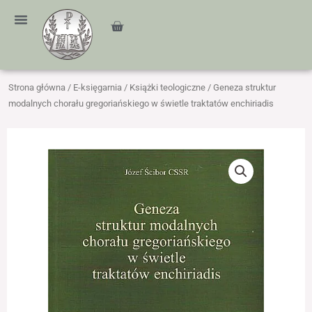
Przejdź
treści
do
Cart
treści
Strona główna
/
E-księgarnia
/
Książki teologiczne
/ Geneza struktur
modalnych chorału gregoriańskiego w świetle traktatów enchiriadis