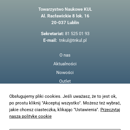
c
Towarzystwo Naukowe KUL
e
Al. Racławickie 8 lok. 16
b
20-037 Lublin
o
o
Sekretariat:
81 525 01 93
k
E-mail:
tnkul@tnkul.pl
O nas
Aktualności
Nowości
Outlet
Regulamin
Obsługujemy pliki cookies. Jeśli uważasz, że to jest ok,
Polityka prywatności
po prostu kliknij "Akceptuj wszystko". Możesz też wybrać,
Moje konto
jakie chcesz ciasteczka, klikając "Ustawienia".
Przeczytaj
Zamówienia
naszą politykę cookie
Resetuj hasło