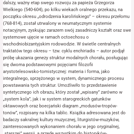
odwiedzania naszej
dalszy, ważny etap swego rozwoju za papieża Grzegorza
enchiriadis
strony, zwiększasz
Wielkiego (540-604), po kilku wiekach oralnego przekazu, na
szansę na
początku okresu „odrodzenia karolińskiego” – okresu przełomu
zobaczenie
(768-814), został utrwalony w neumatycznym systemie
spersonalizowanych
treści i ofert.
notacyjnym, zyskując zarazem swój zasadniczy kształt oraz swe
systemowe ujęcie w ramach octoechosu o
wschodniobizantyjskim rodowodzie. W świetle centralnych
traktatów tego okresu – tzw. cyklu enchiriadis – autor podjął
próbę ukazania genezy struktur modalnych chorału, posługując
się dwoma podstawowymi pojęciami filozofii
arystotelesowsko-tomistycznej: materia i forma, jako
integralnego, sprzężonego w system, dynamicznego procesu
powstawania tych struktur. Umożliwiło to przedstawienie
syntetycznego ich obrazu, który został „wpisany” zarówno w
„system kola”, jak i w system starogreckich gatunków
oktawowych oraz boecjański diagram „modusów-tropów-
tonów”, rozpisany na kilka tablic. Książka adresowana jest do
badaczy sakralnej kultury muzycznej, liturgistów-muzyków,
zainteresowanych wykonaniem chorału w jego oryginalnej,
„starszej” wersji, a przede wszystkim do historyków-