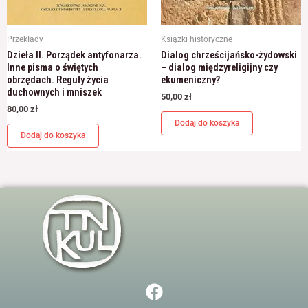
Przekłady
Książki historyczne
Dzieła II. Porządek antyfonarza.
Dialog chrześcijańsko-żydowski
Inne pisma o świętych
– dialog międzyreligijny czy
obrzędach. Reguły życia
ekumeniczny?
duchownych i mniszek
50,00
zł
80,00
zł
Dodaj do koszyka
Dodaj do koszyka
F
a