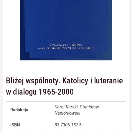
Konieczne
Te pliki cookie
nie są
opcjonalne. Są
one potrzebne
do
funkcjonowania
strony
internetowej.
Bliżej wspólnoty. Katolicy i luteranie
Statystyka
w dialogu 1965-2000
Abyśmy mogli
poprawić
funkcjonalność
Karol Karski, Stanisław
Redakcja
i strukturę
Napiórkowski
strony
internetowej,
ISBN
83-7306-157-6
na podstawie
tego, jak strona