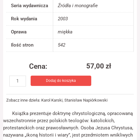
jest używana.
Seria wydawnicza
Źródła i monografie
Rok wydania
2003
Doświadczenie
Aby nasza strona
Oprawa
miękka
internetowa
działała jak
Ilość stron
542
najlepiej podczas
twojego przejścia
na nią. Jeśli
Cena:
57,00
zł
odrzucisz te pliki
cookie, niektóre
ilość
funkcje znikną ze
Dodaj do koszyka
Bliżej
strony
internetowej.
wspólnoty.
Katolicy
Zobacz inne dzieła:
Karol Karski
,
Stanisław Napiórkowski
i
Marketing
luteranie
Książka prezentuje doktrynę chrystologiczną, opracowaną
Udostępniając
w
swoje
wszechstronnie przez polskich teologów: katolickich,
dialogu
zainteresowania i
protestanckich oraz prawosławnych. Osoba Jezusa Chrystusa,
zachowania
1965-
nazywana „ikoną historii i wiary”, jest przedmiotem wnikliwych
podczas
2000