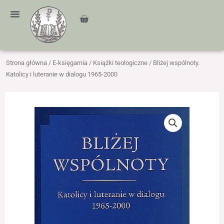
Przejdź
treści
do
Cart
treści
Strona główna
/
E-księgarnia
/
Książki teologiczne
/ Bliżej wspólnoty.
Katolicy i luteranie w dialogu 1965-2000