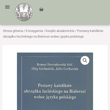
Przejdź
treści
do
Cart
treści
Strona główna
/
E-księgarnia
/
Książki akademickie
/ Postawy katolików
obrządku łacińskiego na Białorusi wobec języka polskiego