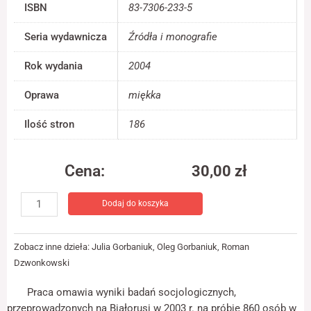
ISBN
83-7306-233-5
jest używana.
Seria wydawnicza
Źródła i monografie
Doświadczenie
Rok wydania
2004
Aby nasza strona
internetowa
działała jak
Oprawa
miękka
najlepiej podczas
twojego przejścia
Ilość stron
186
na nią. Jeśli
odrzucisz te pliki
cookie, niektóre
Cena:
30,00
zł
funkcje znikną ze
strony
ilość
internetowej.
Dodaj do koszyka
Postawy
katolików
obrządku
Marketing
Zobacz inne dzieła:
Julia Gorbaniuk
,
Oleg Gorbaniuk
,
Roman
łacińskiego
Udostępniając
Dzwonkowski
swoje
na
zainteresowania i
Białorusi
zachowania
Praca omawia wyniki badań socjologicznych,
wobec
podczas
przeprowadzonych na Białorusi w 2003 r. na próbie 860 osób w