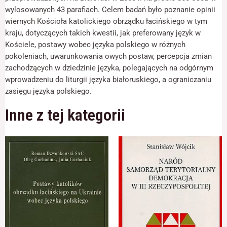
odwiedzania naszej
języka
wylosowanych 43 parafiach. Celem badań było poznanie opinii
strony, zwiększasz
polskiego
wiernych Kościoła katolickiego obrządku łacińskiego w tym
szansę na
zobaczenie
kraju, dotyczących takich kwestii, jak preferowany język w
spersonalizowanych
Kościele, postawy wobec języka polskiego w różnych
treści i ofert.
pokoleniach, uwarunkowania owych postaw, percepcja zmian
zachodzących w dziedzinie języka, polegających na odgórnym
wprowadzeniu do liturgii języka białoruskiego, a ograniczaniu
zasięgu języka polskiego.
Inne z tej kategorii