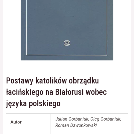
Konieczne
Te pliki cookie
nie są
opcjonalne. Są
one potrzebne
do
funkcjonowania
strony
internetowej.
Postawy katolików obrządku
Statystyka
łacińskiego na Białorusi wobec
Abyśmy mogli
poprawić
języka polskiego
funkcjonalność
i strukturę
strony
Julian Gorbaniuk, Oleg Gorbaniuk,
Autor
internetowej,
Roman Dzwonkowski
na podstawie
tego, jak strona