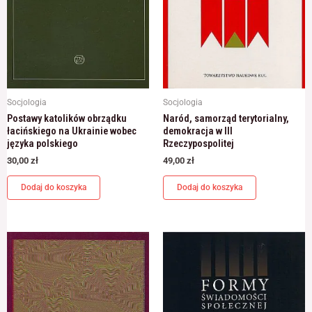
Socjologia
Socjologia
Postawy katolików obrządku
Naród, samorząd terytorialny,
łacińskiego na Ukrainie wobec
demokracja w III
języka polskiego
Rzeczypospolitej
30,00
zł
49,00
zł
Dodaj do koszyka
Dodaj do koszyka