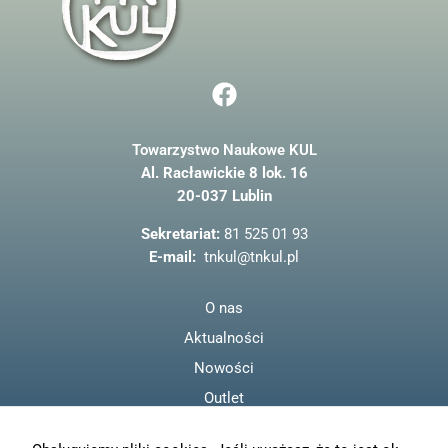
F
a
c
Towarzystwo Naukowe KUL
e
Al. Racławickie 8 lok. 16
b
20-037 Lublin
o
o
Sekretariat:
81 525 01 93
k
E-mail:
tnkul@tnkul.pl
O nas
Aktualności
Nowości
Outlet
Regulamin