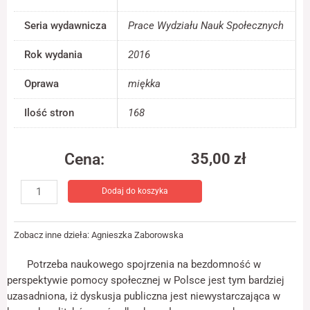
jest używana.
Seria wydawnicza
Prace Wydziału Nauk Społecznych
Rok wydania
2016
Doświadczenie
Aby nasza strona
internetowa
Oprawa
miękka
działała jak
najlepiej podczas
Ilość stron
168
twojego przejścia
na nią. Jeśli
odrzucisz te pliki
Cena:
35,00
zł
cookie, niektóre
funkcje znikną ze
ilość
strony
Dodaj do koszyka
Dostrzegać
internetowej.
bezdomność.
Bezdomność
Zobacz inne dzieła:
Agnieszka Zaborowska
Marketing
w
Udostępniając
perspektywie
Potrzeba naukowego spojrzenia na bezdomność w
swoje
pomocy
zainteresowania i
perspektywie pomocy społecz­nej w Polsce jest tym bardziej
społecznej
zachowania
uzasadniona, iż dyskusja publiczna jest nie­wystarczająca w
podczas