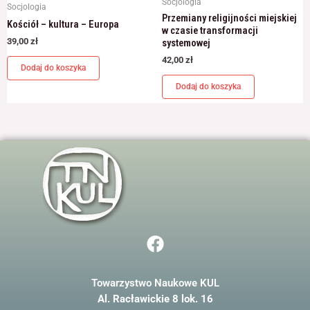
Socjologia
Socjologia
Przemiany religijności miejskiej
Kościół – kultura – Europa
w czasie transformacji
39,00
zł
systemowej
42,00
zł
Dodaj do koszyka
Dodaj do koszyka
F
a
c
Towarzystwo Naukowe KUL
e
Al. Racławickie 8 lok. 16
b