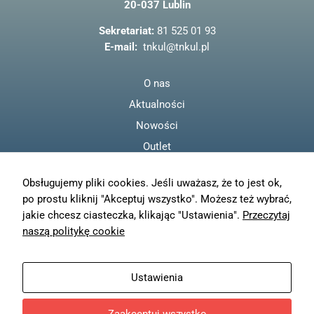
20-037 Lublin
o
o
Sekretariat:
81 525 01 93
k
E-mail:
tnkul@tnkul.pl
O nas
Aktualności
Nowości
Outlet
Regulamin
Obsługujemy pliki cookies. Jeśli uważasz, że to jest ok,
Polityka prywatności
po prostu kliknij "Akceptuj wszystko". Możesz też wybrać,
Moje konto
jakie chcesz ciasteczka, klikając "Ustawienia".
Przeczytaj
Zamówienia
naszą politykę cookie
Resetuj hasło
Wysyłka
Ustawienia
Zwroty