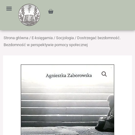
Przejdź
treści
do
Cart
treści
Strona główna
/
E-księgarnia
/
Socjologia
/ Dostrzegać bezdomność.
Bezdomność w perspektywie pomocy społecznej