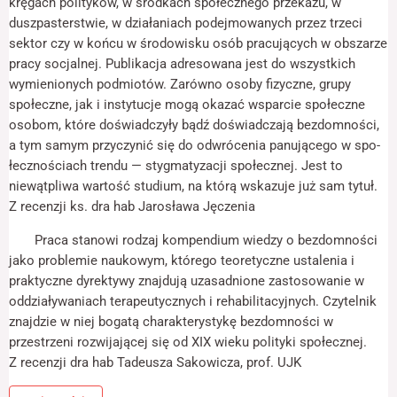
kręgach polityków, w środkach społecznego przekazu, w
odwiedzania naszej
strony, zwiększasz
duszpaster­stwie, w działaniach podejmowanych przez trzeci
szansę na
sektor czy w końcu w środowisku osób pracujących w obszarze
zobaczenie
pracy socjalnej. Publikacja adresowana jest do wszyst­kich
spersonalizowanych
wymienionych podmiotów. Zarówno osoby fizyczne, grupy
treści i ofert.
społeczne, jak i in­stytucje mogą okazać wsparcie społeczne
osobom, które doświadczyły bądź doświad­czają bezdomności,
a tym samym przyczynić się do odwrócenia panującego w spo­
łecznościach trendu — stygmatyzacji społecznej. Jest to
niewątpliwa wartość studium, na którą wskazuje już sam tytuł.
Z recenzji ks. dra hab Jarosława Jęczenia
Praca stanowi rodzaj kompendium wiedzy o bezdomności
jako problemie nauko­wym, którego teoretyczne ustalenia i
praktyczne dyrektywy znajdują uzasadnione za­stosowanie w
oddziaływaniach terapeutycznych i rehabilitacyjnych. Czytelnik
znajdzie w niej bogatą charakterystykę bezdomności w
przestrzeni rozwijającej się od XIX wie­ku polityki społecznej.
Z recenzji dra hab Tadeusza Sakowicza, prof. UJK