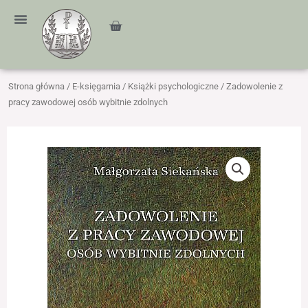
Przejdź
treści
do
Cart
treści
Strona główna
/
E-księgarnia
/
Książki psychologiczne
/ Zadowolenie z
pracy zawodowej osób wybitnie zdolnych