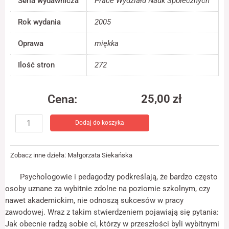
Seria wydawnicza
Prace Wydziału Nauk Społecznych
jest używana.
Rok wydania
2005
Doświadczenie
Oprawa
miękka
Aby nasza strona
internetowa
Ilość stron
272
działała jak
najlepiej podczas
twojego przejścia
Cena:
25,00
zł
na nią. Jeśli
odrzucisz te pliki
ilość
cookie, niektóre
Dodaj do koszyka
Zadowolenie
funkcje znikną ze
strony
z
internetowej.
pracy
Zobacz inne dzieła:
Małgorzata Siekańska
zawodowej
osób
Marketing
Psychologowie i pedagodzy podkreślają, że bardzo często
wybitnie
Udostępniając
osoby uznane za wybitnie zdolne na poziomie szkolnym, czy
zdolnych
swoje
nawet akademickim, nie odnoszą sukcesów w pracy
zainteresowania i
zawodowej. Wraz z takim stwierdzeniem pojawiają się pytania:
zachowania
podczas
Jak obecnie radzą sobie ci, którzy w przeszłości byli wybitnymi