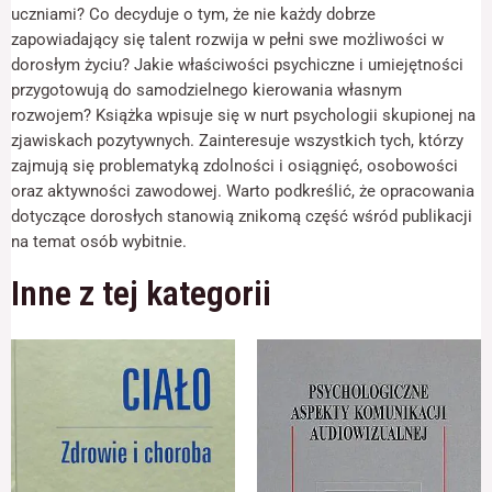
odwiedzania naszej
uczniami? Co decyduje o tym, że nie każdy dobrze
strony, zwiększasz
zapowiadający się talent rozwija w pełni swe możliwości w
szansę na
dorosłym życiu? Jakie właściwości psychiczne i umiejętności
zobaczenie
spersonalizowanych
przygotowują do samodzielnego kierowania własnym
treści i ofert.
rozwojem? Książka wpisuje się w nurt psychologii skupionej na
zjawiskach pozytywnych. Zainteresuje wszystkich tych, którzy
zajmują się problematyką zdolności i osiągnięć, osobowości
oraz aktywności zawodowej. Warto podkreślić, że opracowania
dotyczące dorosłych stanowią znikomą część wśród publikacji
na temat osób wybitnie.
Inne z tej kategorii