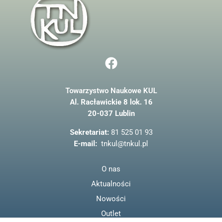
F
a
c
Towarzystwo Naukowe KUL
e
Al. Racławickie 8 lok. 16
b
20-037 Lublin
o
o
Sekretariat:
81 525 01 93
k
E-mail:
tnkul@tnkul.pl
O nas
Aktualności
Nowości
Outlet