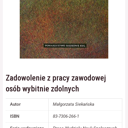
Konieczne
Te pliki cookie
nie są
opcjonalne. Są
one potrzebne
do
funkcjonowania
strony
internetowej.
Zadowolenie z pracy zawodowej
Statystyka
osób wybitnie zdolnych
Abyśmy mogli
poprawić
funkcjonalność
Autor
Małgorzata Siekańska
i strukturę
strony
ISBN
83-7306-266-1
internetowej,
na podstawie
tego, jak strona