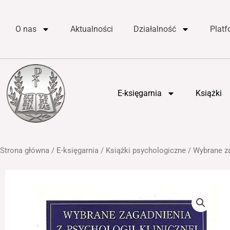
do
Przejdź
treści
do
O nas
Aktualności
Działalność
Plat
treści
E-księgarnia
Książki
Strona główna
/
E-księgarnia
/
Książki psychologiczne
/ Wybrane za