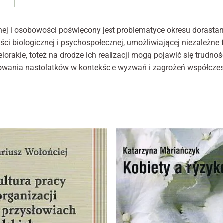
psyc
internetowej,
klin
na podstawie
tego, jak
i
nej i osobowości poświęcony jest problematyce okresu dorastania
strona jest
oso
ści biologicznej i psychospołecznej, umożliwiającej niezależn
używana.
T.
lorakie, toteż na drodze ich realizacji mogą pojawić się trudnoś
X
owania nastolatków w kontekście wyzwań i zagrożeń współczesn
Psy
Doświadczenie
Aby nasza
klin
strona
nast
internetowa
działała jak
najlepiej podczas
twojego
przejścia na nią.
Jeśli odrzucisz te
pliki cookie,
niektóre funkcje
znikną ze strony
internetowej.