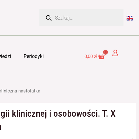
Wyszukiwarka
produktów
0
Cart
iedzi
Periodyki
0,00
zł
kliniczna nastolatka
i klinicznej i osobowości. T. X
a