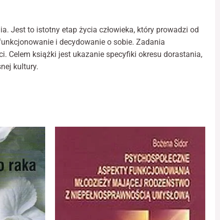
hologii
icznej
. Jest to istotny etap życia człowieka, który prowadzi od
bowości.
e funkcjonowanie i decydowanie o sobie. Zadania
ci. Celem książki jest ukazanie specyfiki okresu dorastania,
ej kultury.
chologia
iczna
olatka