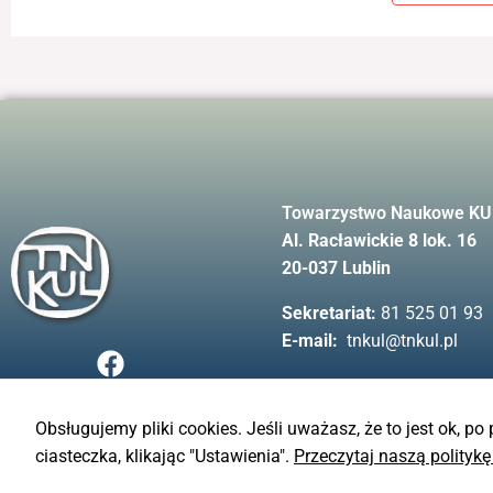
Towarzystwo Naukowe KU
Al. Racławickie 8 lok. 16
20-037 Lublin
Sekretariat:
81 525 01 93
E-mail:
tnkul@tnkul.pl
F
a
c
e
Obsługujemy pliki cookies. Jeśli uważasz, że to jest ok, po
b
ciasteczka, klikając "Ustawienia".
Przeczytaj naszą politykę
© TN KUL - 2023
o