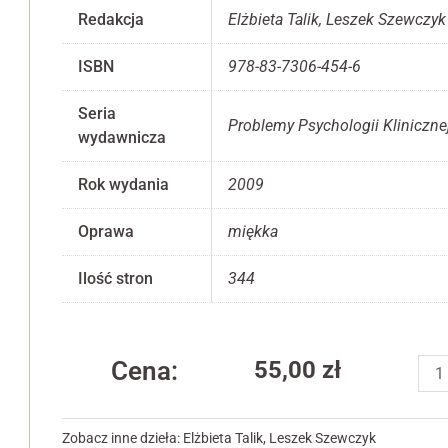
Redakcja
Elżbieta Talik, Leszek Szewczyk
ISBN
978-83-7306-454-6
Seria
Konieczne
Problemy Psychologii Kliniczne
wydawnicza
Te pliki cookie
nie są
opcjonalne. Są
Rok wydania
2009
one potrzebne
do
Oprawa
miękka
funkcjonowania
strony
internetowej.
Ilość stron
344
Statystyka
iloś
Abyśmy mogli
Cena:
55,00
zł
Wyb
poprawić
zag
funkcjonalność
i strukturę
z
Zobacz inne dzieła:
Elżbieta Talik
,
Leszek Szewczyk
strony