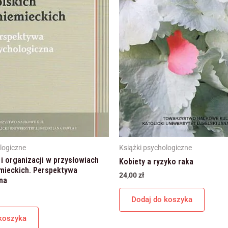
Marketing
Udostępniając swoje
zainteresowania i
zachowania
podczas
odwiedzania naszej
strony, zwiększasz
szansę na
zobaczenie
spersonalizowanych
treści i ofert.
logiczne
Książki psychologiczne
 i organizacji w przysłowiach
Kobiety a ryzyko raka
emieckich. Perspektywa
24,00
zł
na
Dodaj do koszyka
koszyka