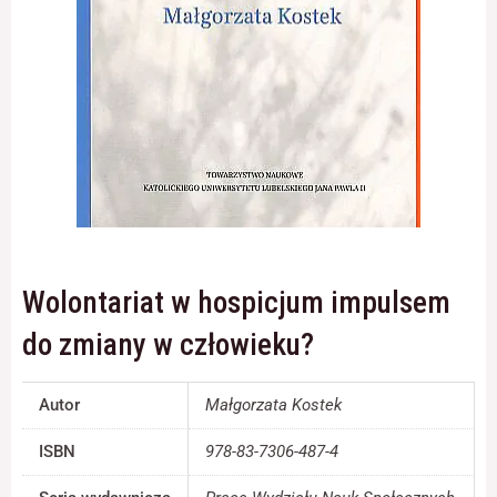
Konieczne
Te pliki cookie
nie są
opcjonalne. Są
one potrzebne
do
funkcjonowania
strony
internetowej.
Wolontariat w hospicjum impulsem
Statystyka
do zmiany w człowieku?
Abyśmy mogli
poprawić
funkcjonalność
Autor
Małgorzata Kostek
i strukturę
strony
ISBN
978-83-7306-487-4
internetowej,
na podstawie
tego, jak strona