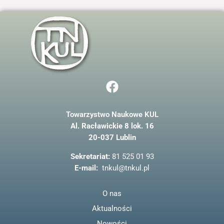
F
a
c
Towarzystwo Naukowe KUL
e
Al. Racławickie 8 lok. 16
b
20-037 Lublin
o
o
Sekretariat:
81 525 01 93
k
E-mail:
tnkul@tnkul.pl
O nas
Aktualności
Nowości