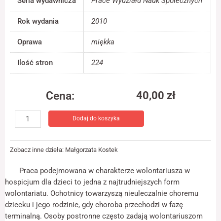
Seria wydawnicza
Prace Wydziału Nauk Społecznych
jest używana.
Rok wydania
2010
Doświadczenie
Oprawa
miękka
Aby nasza strona
internetowa
Ilość stron
224
działała jak
najlepiej podczas
twojego przejścia
Cena:
40,00
zł
na nią. Jeśli
odrzucisz te pliki
ilość
cookie, niektóre
Dodaj do koszyka
Wolontariat
funkcje znikną ze
strony
w
internetowej.
hospicjum
Zobacz inne dzieła:
Małgorzata Kostek
impulsem
do
Marketing
Praca podejmowana w charakterze wolontariusza w
zmiany
Udostępniając
hospicjum dla dzieci to jedna z najtrudniejszych form
w
swoje
wolontariatu. Ochotnicy towarzyszą nieuleczalnie choremu
zainteresowania i
człowieku?
dziecku i jego rodzinie, gdy choroba przechodzi w fazę
zachowania
podczas
terminalną. Osoby postronne często zadają wolontariuszom