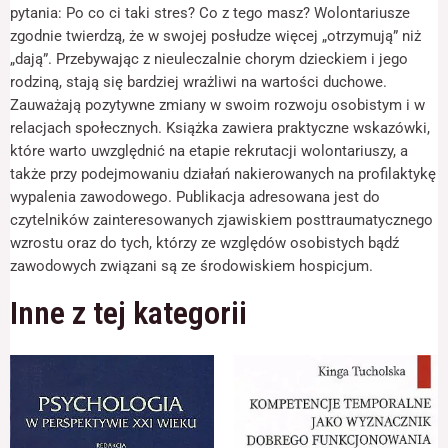
odwiedzania naszej
pytania: Po co ci taki stres? Co z tego masz? Wolontariusze
strony, zwiększasz
zgodnie twierdzą, że w swojej posłudze więcej „otrzymują” niż
szansę na
„dają”. Przebywając z nieuleczalnie chorym dzieckiem i jego
zobaczenie
spersonalizowanych
rodziną, stają się bardziej wrażliwi na wartości duchowe.
treści i ofert.
Zauważają pozytywne zmiany w swoim rozwoju osobistym i w
relacjach społecznych. Książka zawiera praktyczne wskazówki,
które warto uwzględnić na etapie rekrutacji wolontariuszy, a
także przy podejmowaniu działań nakierowanych na profilaktykę
wypalenia zawodowego. Publikacja adresowana jest do
czytelników zainteresowanych zjawiskiem posttraumatycznego
wzrostu oraz do tych, którzy ze względów osobistych bądź
zawodowych związani są ze środowiskiem hospicjum.
Inne z tej kategorii