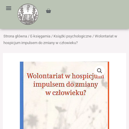
Przejdź
treści
do
Cart
treści
Strona główna
/
E-księgarnia
/
Książki psychologiczne
/ Wolontariat w
hospicjum impulsem do zmiany w człowieku?