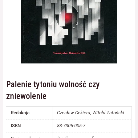
Konieczne
Te pliki cookie
nie są
opcjonalne. Są
one potrzebne
do
funkcjonowania
strony
internetowej.
Palenie tytoniu wolność czy
Statystyka
zniewolenie
Abyśmy mogli
poprawić
funkcjonalność
Redakcja
Czesław Cekiera, Witold Zatoński
i strukturę
strony
ISBN
83-7306-005-7
internetowej,
na podstawie
tego, jak strona