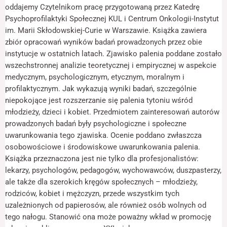
odwiedzania naszej
oddajemy Czytelnikom pracę przygotowaną przez Katedrę
strony, zwiększasz
Psychoprofilaktyki Społecznej KUL i Centrum Onkologii-Instytut
szansę na
im. Marii Skłodowskiej-Curie w Warszawie. Książka zawiera
zobaczenie
spersonalizowanych
zbiór opracowań wyników badań prowadzonych przez obie
treści i ofert.
instytucje w ostatnich latach. Zjawisko palenia poddane zostało
wszechstronnej analizie teoretycznej i empirycznej w aspekcie
medycznym, psychologicznym, etycznym, moralnym i
profilaktycznym. Jak wykazują wyniki badań, szczególnie
niepokojące jest rozszerzanie się palenia tytoniu wśród
młodzieży, dzieci i kobiet. Przedmiotem zainteresowań autorów
prowadzonych badań były psychologiczne i społeczne
uwarunkowania tego zjawiska. Ocenie poddano zwłaszcza
osobowościowe i środowiskowe uwarunkowania palenia.
Książka przeznaczona jest nie tylko dla profesjonalistów:
lekarzy, psychologów, pedagogów, wychowawców, duszpasterzy,
ale także dla szerokich kręgów społecznych – młodzieży,
rodziców, kobiet i mężczyzn, przede wszystkim tych
uzależnionych od papierosów, ale również osób wolnych od
tego nałogu. Stanowić ona może poważny wkład w promocję