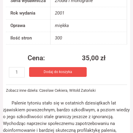
Seria wydawnicza
Źródła i monografie
jest używana.
Rok wydania
2001
Doświadczenie
Oprawa
miękka
Aby nasza strona
internetowa
Ilość stron
300
działała jak
najlepiej podczas
twojego przejścia
Cena:
na nią. Jeśli
35,00
zł
odrzucisz te pliki
ilość
cookie, niektóre
Dodaj do koszyka
Palenie
funkcje znikną ze
strony
tytoniu
internetowej.
wolność
Zobacz inne dzieła:
Czesław Cekiera
,
Witold Zatoński
czy
zniewolenie
Marketing
Palenie tytoniu stało się w ostatnich dziesiątkach lat
Udostępniając
zjawiskiem powszechnym, bardzo szkodliwym, a poziom wiedzy
swoje
o jego szkodliwości stale graniczy jeszcze z ignorancją.
zainteresowania i
Wychodząc naprzeciw społecznemu zapotrzebowaniu na
zachowania
podczas
doinformowanie i bardziej skuteczną profilaktykę palenia,