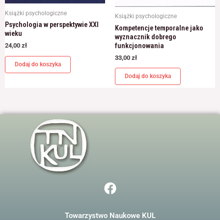
Książki psychologiczne
Książki psychologiczne
Psychologia w perspektywie XXI
Kompetencje temporalne jako
wieku
wyznacznik dobrego
funkcjonowania
24,00
zł
33,00
zł
Dodaj do koszyka
Dodaj do koszyka
F
a
c
Towarzystwo Naukowe KUL
e