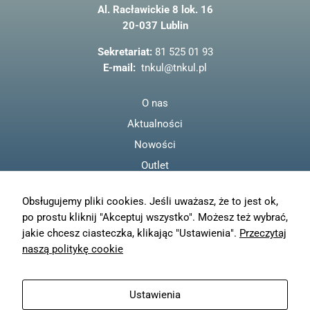
Al. Racławickie 8 lok. 16
b
20-037 Lublin
o
o
Sekretariat:
81 525 01 93
k
E-mail:
tnkul@tnkul.pl
O nas
Aktualności
Nowości
Outlet
Regulamin
Obsługujemy pliki cookies. Jeśli uważasz, że to jest ok,
Polityka prywatności
po prostu kliknij "Akceptuj wszystko". Możesz też wybrać,
Moje konto
jakie chcesz ciasteczka, klikając "Ustawienia".
Przeczytaj
Zamówienia
naszą politykę cookie
Resetuj hasło
Wysyłka
Ustawienia