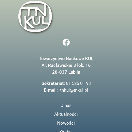
F
a
c
Towarzystwo Naukowe KUL
e
Al. Racławickie 8 lok. 16
b
20-037 Lublin
o
o
Sekretariat:
81 525 01 93
k
E-mail:
tnkul@tnkul.pl
O nas
Aktualności
Nowości
Outlet