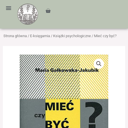
Przejdź
treści
do
Cart
treści
Strona główna
/
E-księgarnia
/
Książki psychologiczne
/ Mieć czy być?