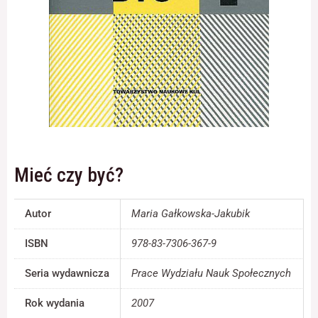
Konieczne
Te pliki cookie
nie są
opcjonalne. Są
one potrzebne
do
funkcjonowania
strony
internetowej.
Mieć czy być?
Statystyka
Autor
Maria Gałkowska-Jakubik
Abyśmy mogli
poprawić
ISBN
978-83-7306-367-9
funkcjonalność
i strukturę
Seria wydawnicza
Prace Wydziału Nauk Społecznych
strony
internetowej,
Rok wydania
2007
na podstawie
tego, jak strona