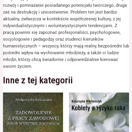
odwiedzania naszej
rozwój i pomnażanie posiadanego potencjału twórczego, druga
strony, zwiększasz
zaś na destrukcję i unicestwienie. Problem ten jest bardzo
szansę na
zobaczenie
aktualny, zwłaszcza w kontekście współczesnej kultury, z jej
spersonalizowanych
indywidualistycznymi i woluntarystycznymi tendencjami. Z
treści i ofert.
pracą powinni się zapoznać profesjonaliści, psychologowie,
socjologowie i pedagodzy oraz studenci kierunków
humanistycznych – wszyscy, którzy mają realny, bezpośredni lub
pośredni wpływ na wychowanie młodzieży, a także ci ludzie
młodzi, którzy chcą świadomie i odpowiedzialnie kierować
swoim życiem.
Inne z tej kategorii