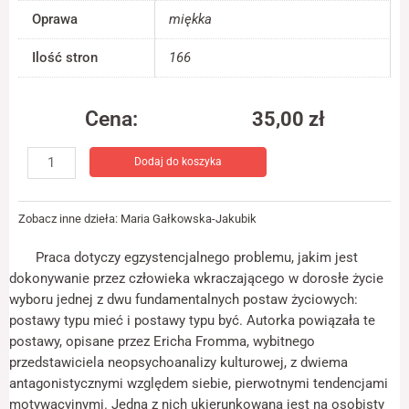
jest używana.
Oprawa
miękka
Ilość stron
166
Doświadczenie
Aby nasza strona
internetowa
Cena:
35,00
zł
działała jak
najlepiej podczas
ilość
twojego przejścia
Dodaj do koszyka
Mieć
na nią. Jeśli
czy
odrzucisz te pliki
być?
cookie, niektóre
Zobacz inne dzieła:
Maria Gałkowska-Jakubik
funkcje znikną ze
strony
internetowej.
Praca dotyczy egzystencjalnego problemu, jakim jest
dokonywanie przez człowieka wkraczającego w dorosłe życie
wyboru jednej z dwu fundamentalnych postaw życiowych:
Marketing
postawy typu mieć i postawy typu być. Autorka powiązała te
Udostępniając
postawy, opisane przez Ericha Fromma, wybitnego
swoje
przedstawiciela neopsychoanalizy kulturowej, z dwiema
zainteresowania i
zachowania
antagonistycznymi względem siebie, pierwotnymi tendencjami
podczas
motywacyjnymi. Jedna z nich ukierunkowana jest na osobisty