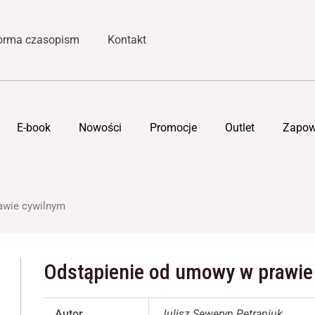
forma czasopism
Kontakt
E-book
Nowości
Promocje
Outlet
Zapow
awie cywilnym
Odstąpienie od umowy w prawie
Autor
Julisz Seweryn Petraniuk