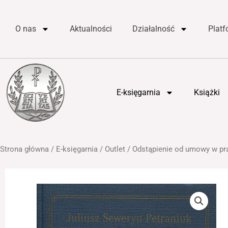
do
Przejdź
treści
do
O nas
Aktualności
Działalność
Plat
treści
E-księgarnia
Książki
Strona główna
/
E-księgarnia
/
Outlet
/ Odstąpienie od umowy w pr