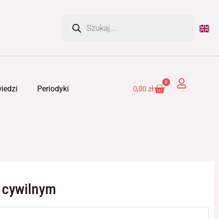
Wyszukiwarka
produktów
0
Cart
iedzi
Periodyki
0,00
zł
 cywilnym