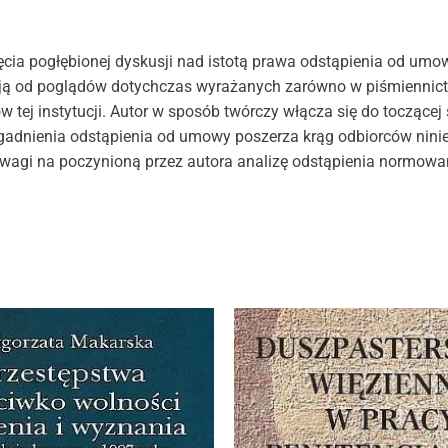
pra
internetowej,
na podstawie
cyw
tego, jak
ia pogłębionej dyskusji nad istotą prawa odstąpienia od umowy
strona jest
gają od poglądów dotychczas wyrażanych zarówno w piśmiennictw
używana.
ej instytucji. Autor w sposób twórczy włącza się do toczącej si
gadnienia odstąpienia od umowy poszerza krąg odbiorców niniejsz
Doświadczenie
 uwagi na poczynioną przez autora analizę odstąpienia normo
Aby nasza
strona
internetowa
działała jak
najlepiej podczas
twojego
przejścia na nią.
Jeśli odrzucisz te
pliki cookie,
niektóre funkcje
znikną ze strony
internetowej.