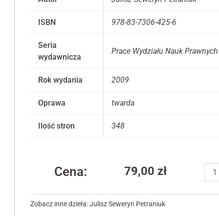
ISBN
978-83-7306-425-6
Seria
Prace Wydziału Nauk Prawnych
wydawnicza
Konieczne
Te pliki cookie
nie są
Rok wydania
2009
opcjonalne. Są
one potrzebne
Oprawa
twarda
do
funkcjonowania
Ilość stron
348
strony
internetowej.
iloś
Statystyka
Cena:
79,00
zł
Odst
Abyśmy mogli
od
poprawić
funkcjonalność
um
Zobacz inne dzieła:
Julisz Seweryn Petraniuk
i strukturę
w
strony