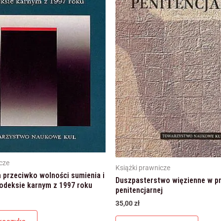
Marketing
Udostępniając swoje
zainteresowania i
zachowania
podczas
odwiedzania naszej
strony, zwiększasz
szansę na
zobaczenie
spersonalizowanych
treści i ofert.
cze
Książki prawnicze
 przeciwko wolności sumienia i
Duszpasterstwo więzienne w p
odeksie karnym z 1997 roku
penitencjarnej
35,00
zł