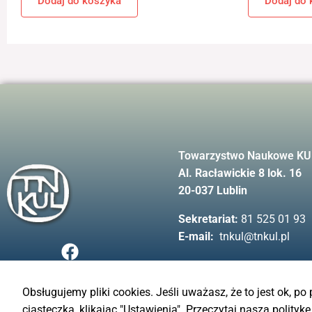
Dodaj do koszyka
Dodaj do 
Towarzystwo Naukowe KU
Al. Racławickie 8 lok. 16
20-037 Lublin
Sekretariat:
81 525 01 93
E-mail:
tnkul@tnkul.pl
F
a
c
e
Obsługujemy pliki cookies. Jeśli uważasz, że to jest ok, po
b
ciasteczka, klikając "Ustawienia".
Przeczytaj naszą politykę