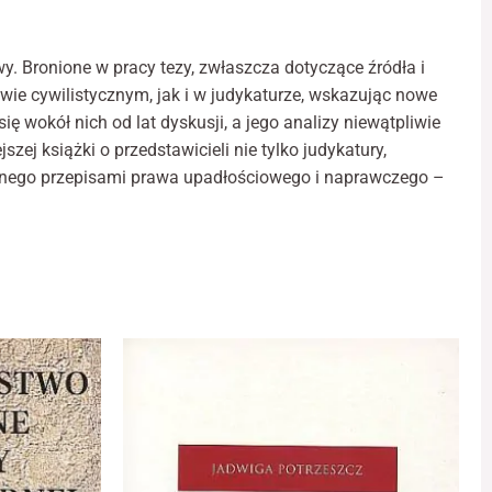
wie
ilnym
. Bronione w pracy tezy, zwłaszcza dotyczące źródła i
ie cywilistycznym, jak i w judykaturze, wskazując nowe
ę wokół nich od lat dyskusji, a jego analizy niewątpliwie
ej książki o przedstawicieli nie tylko judykatury,
wanego przepisami prawa upadłościowego i naprawczego –