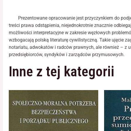
Prezentowane opracowanie jest przyczynkiem do podjęc
treści prawa odstąpienia, niejednokrotnie znacznie odbie
możliwości interpretacyjne w zakresie węzłowych problemów t
wzbogacają polską literaturę cywilistyczną. Takie ujęcie za
notariatu, adwokatów i radców prawnych, ale również – z
przedsiębiorców, syndyków i zarządców przymusowych.
Inne z tej kategorii