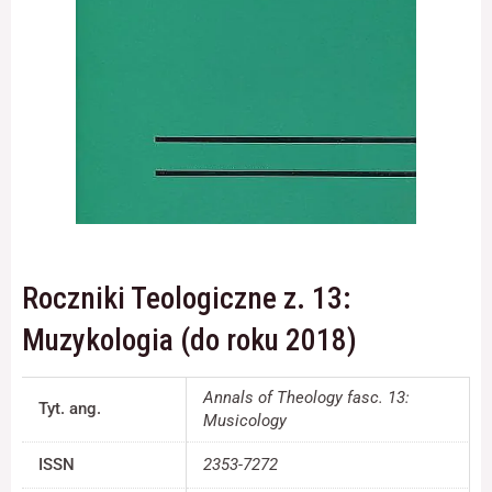
Konieczne
Te pliki cookie
nie są
opcjonalne. Są
one potrzebne
do
funkcjonowania
strony
internetowej.
Roczniki Teologiczne z. 13:
Statystyka
Muzykologia (do roku 2018)
Abyśmy mogli
poprawić
funkcjonalność
Annals of Theology fasc. 13:
Tyt. ang.
i strukturę
Musicology
strony
internetowej,
ISSN
2353-7272
na podstawie
tego, jak strona