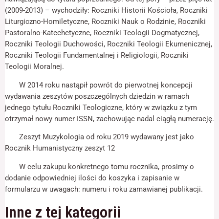
odwiedzania naszej
(2009-2013) – wychodziły: Roczniki Historii Kościoła, Roczniki
strony, zwiększasz
szansę na
Liturgiczno-Homiletyczne, Roczniki Nauk o Rodzinie, Roczniki
zobaczenie
Pastoralno-Katechetyczne, Roczniki Teologii Dogmatycznej,
spersonalizowanych
Roczniki Teologii Duchowości, Roczniki Teologii Ekumenicznej,
treści i ofert.
Roczniki Teologii Fundamentalnej i Religiologii, Roczniki
Teologii Moralnej.
W 2014 roku nastąpił powrót do pierwotnej koncepcji
wydawania zeszytów poszczególnych dziedzin w ramach
jednego tytułu Roczniki Teologiczne, który w związku z tym
otrzymał nowy numer ISSN, zachowując nadal ciągłą numerację.
Zeszyt Muzykologia od roku 2019 wydawany jest jako
Rocznik Humanistyczny zeszyt 12
W celu zakupu konkretnego tomu rocznika, prosimy o
dodanie odpowiedniej ilości do koszyka i zapisanie w
formularzu w uwagach: numeru i roku zamawianej publikacji.
Inne z tej kategorii