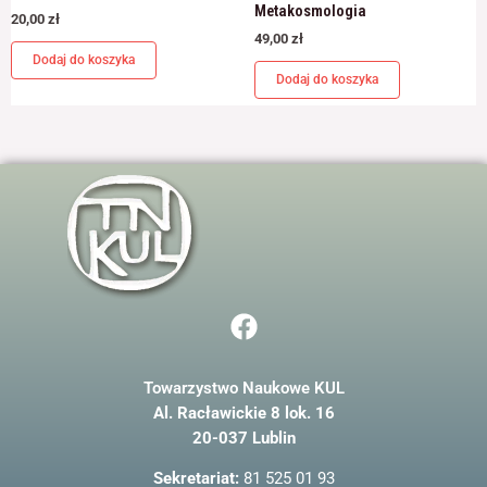
Metakosmologia
20,00
zł
49,00
zł
Dodaj do koszyka
Dodaj do koszyka
F
a
c
Towarzystwo Naukowe KUL
e
Al. Racławickie 8 lok. 16
b
20-037 Lublin
o
o
Sekretariat:
81 525 01 93