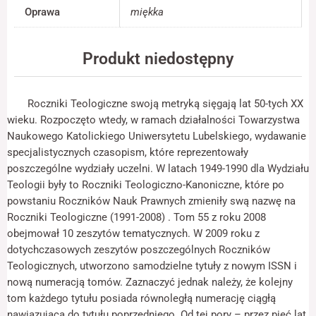
jest używana.
Oprawa
miękka
Produkt niedostępny
Doświadczenie
Aby nasza strona
internetowa
działała jak
Roczniki Teologiczne swoją metryką sięgają lat 50-tych XX
najlepiej podczas
wieku. Rozpoczęto wtedy, w ramach działalności Towarzystwa
twojego przejścia
na nią. Jeśli
Naukowego Katolickiego Uniwersytetu Lubelskiego, wydawanie
odrzucisz te pliki
specjalistycznych czasopism, które reprezentowały
cookie, niektóre
poszczególne wydziały uczelni. W latach 1949-1990 dla Wydziału
funkcje znikną ze
Teologii były to Roczniki Teologiczno-Kanoniczne, które po
strony
internetowej.
powstaniu Roczników Nauk Prawnych zmieniły swą nazwę na
Roczniki Teologiczne (1991-2008) . Tom 55 z roku 2008
obejmował 10 zeszytów tematycznych. W 2009 roku z
Marketing
dotychczasowych zeszytów poszczególnych Roczników
Udostępniając
Teologicznych, utworzono samodzielne tytuły z nowym ISSN i
swoje
nową numeracją tomów. Zaznaczyć jednak należy, że kolejny
zainteresowania i
zachowania
tom każdego tytułu posiada równoległą numerację ciągłą
podczas
nawiązującą do tytułu poprzedniego. Od tej pory – przez pięć lat