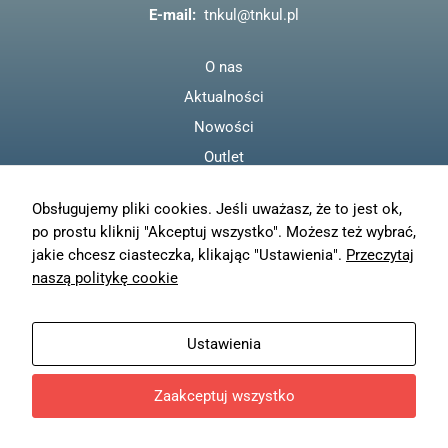
k
E-mail:
tnkul@tnkul.pl
O nas
Aktualności
Nowości
Outlet
Regulamin
Obsługujemy pliki cookies. Jeśli uważasz, że to jest ok,
Polityka prywatności
po prostu kliknij "Akceptuj wszystko". Możesz też wybrać,
Moje konto
jakie chcesz ciasteczka, klikając "Ustawienia".
Przeczytaj
Zamówienia
naszą politykę cookie
Resetuj hasło
Wysyłka
Ustawienia
Zwroty
Zaakceptuj wszystko
© TN KUL - 2023
Projekt i wykonanie
Freeline