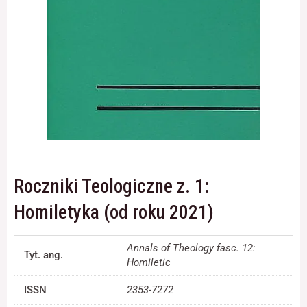
Konieczne
Te pliki cookie
nie są
opcjonalne. Są
one potrzebne
do
funkcjonowania
strony
internetowej.
Roczniki Teologiczne z. 1:
Statystyka
Homiletyka (od roku 2021)
Abyśmy mogli
poprawić
funkcjonalność
Annals of Theology fasc. 12:
Tyt. ang.
i strukturę
Homiletic
strony
internetowej,
ISSN
2353-7272
na podstawie
tego, jak strona