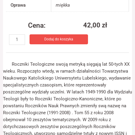
jest używana.
Oprawa
miękka
Cena:
42,00
zł
Doświadczenie
Aby nasza strona
ilość
internetowa
Dodaj do koszyka
Roczniki
działała jak
najlepiej podczas
Teologiczne
twojego przejścia
z.
na nią. Jeśli
1:
odrzucisz te pliki
Roczniki Teologiczne swoją metryką sięgają lat 50-tych XX
Homiletyka
cookie, niektóre
wieku. Rozpoczęto wtedy, w ramach działalności Towarzystwa
funkcje znikną ze
(od
Naukowego Katolickiego Uniwersytetu Lubelskiego, wydawanie
strony
roku
internetowej.
specjalistycznych czasopism, które reprezentowały
2021)
poszczególne wydziały uczelni. W latach 1949-1990 dla Wydziału
Teologii były to Roczniki Teologiczno-Kanoniczne, które po
Marketing
powstaniu Roczników Nauk Prawnych zmieniły swą nazwę na
Udostępniając
Roczniki Teologiczne (1991-2008) . Tom 55 z roku 2008
swoje
obejmował 10 zeszytów tematycznych. W 2009 roku z
zainteresowania i
dotychczasowych zeszytów poszczególnych Roczników
zachowania
podczas
Teologicznych, utworzono samodzielne tytuły z nowym ISSN i