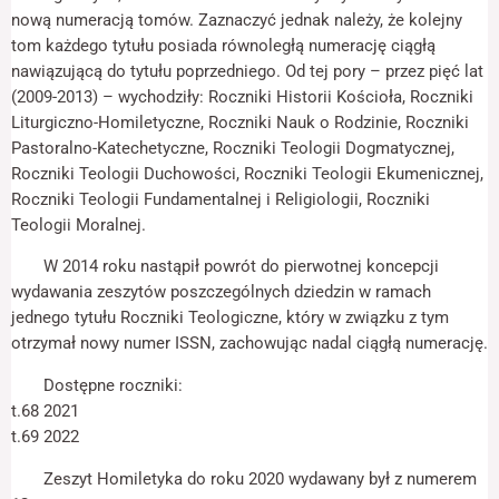
odwiedzania naszej
nową numeracją tomów. Zaznaczyć jednak należy, że kolejny
strony, zwiększasz
tom każdego tytułu posiada równoległą numerację ciągłą
szansę na
zobaczenie
nawiązującą do tytułu poprzedniego. Od tej pory – przez pięć lat
spersonalizowanych
(2009-2013) – wychodziły: Roczniki Historii Kościoła, Roczniki
treści i ofert.
Liturgiczno-Homiletyczne, Roczniki Nauk o Rodzinie, Roczniki
Pastoralno-Katechetyczne, Roczniki Teologii Dogmatycznej,
Roczniki Teologii Duchowości, Roczniki Teologii Ekumenicznej,
Roczniki Teologii Fundamentalnej i Religiologii, Roczniki
Teologii Moralnej.
W 2014 roku nastąpił powrót do pierwotnej koncepcji
wydawania zeszytów poszczególnych dziedzin w ramach
jednego tytułu Roczniki Teologiczne, który w związku z tym
otrzymał nowy numer ISSN, zachowując nadal ciągłą numerację.
Dostępne roczniki:
t.68 2021
t.69 2022
Zeszyt Homiletyka do roku 2020 wydawany był z numerem