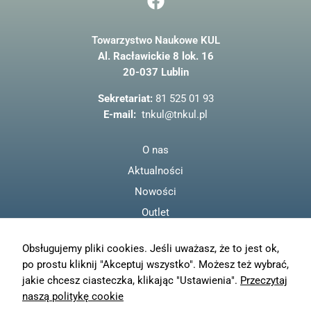
a
c
Towarzystwo Naukowe KUL
e
Al. Racławickie 8 lok. 16
b
20-037 Lublin
o
o
Sekretariat:
81 525 01 93
k
E-mail:
tnkul@tnkul.pl
O nas
Aktualności
Nowości
Outlet
Regulamin
Obsługujemy pliki cookies. Jeśli uważasz, że to jest ok,
Polityka prywatności
po prostu kliknij "Akceptuj wszystko". Możesz też wybrać,
Moje konto
jakie chcesz ciasteczka, klikając "Ustawienia".
Przeczytaj
Zamówienia
naszą politykę cookie