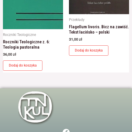
Przekłady
Flagellum livoris. Bicz na zawiść.
Tekst łacińsko – polski
Roczniki Teologiczne
31,00
zł
Roczniki Teologiczne z. 6:
Teologia pastoralna
Dodaj do koszyka
36,00
zł
Dodaj do koszyka
F