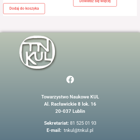
Dowiedz się więcej
Dodaj do koszyka
F
a
c
Towarzystwo Naukowe KUL
e
Al. Racławickie 8 lok. 16
b
20-037 Lublin
o
o
Sekretariat:
81 525 01 93
k
E-mail:
tnkul@tnkul.pl