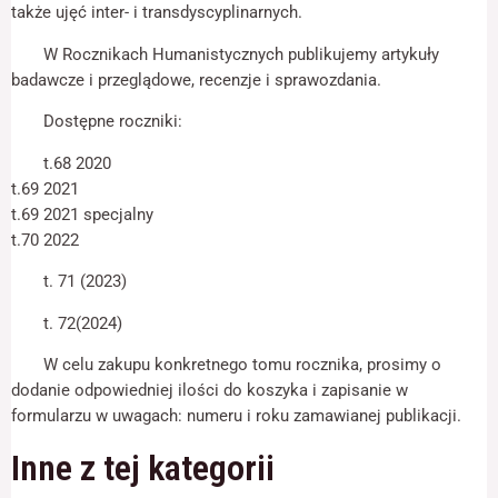
odwiedzania naszej
także ujęć inter- i transdyscyplinarnych.
strony, zwiększasz
szansę na
W Rocznikach Humanistycznych publikujemy artykuły
zobaczenie
badawcze i przeglądowe, recenzje i sprawozdania.
spersonalizowanych
treści i ofert.
Dostępne roczniki:
t.68 2020
t.69 2021
t.69 2021 specjalny
t.70 2022
t. 71 (2023)
t. 72(2024)
W celu zakupu konkretnego tomu rocznika, prosimy o
dodanie odpowiedniej ilości do koszyka i zapisanie w
formularzu w uwagach: numeru i roku zamawianej publikacji.
Inne z tej kategorii