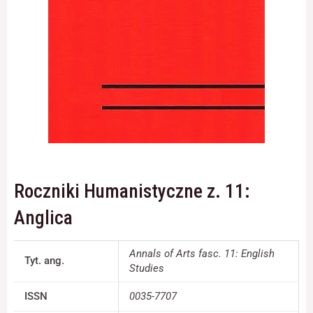
Konieczne
Te pliki cookie
nie są
opcjonalne. Są
one potrzebne
do
funkcjonowania
strony
internetowej.
Roczniki Humanistyczne z. 11:
Statystyka
Anglica
Abyśmy mogli
poprawić
funkcjonalność
Annals of Arts fasc. 11: English
Tyt. ang.
i strukturę
Studies
strony
internetowej,
ISSN
0035-7707
na podstawie
tego, jak strona