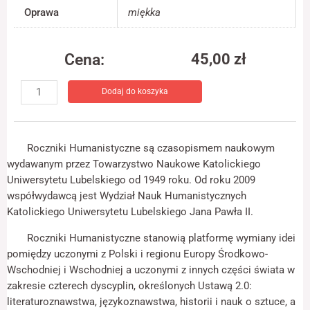
jest używana.
Oprawa
miękka
Cena:
Doświadczenie
45,00
zł
Aby nasza strona
ilość
internetowa
Dodaj do koszyka
Roczniki
działała jak
najlepiej podczas
Humanistyczne
twojego przejścia
z.
na nią. Jeśli
11:
odrzucisz te pliki
Roczniki Humanistyczne są czasopismem naukowym
Anglica
cookie, niektóre
wydawanym przez Towarzystwo Naukowe Katolickiego
funkcje znikną ze
Uniwersytetu Lubelskiego od 1949 roku. Od roku 2009
strony
internetowej.
współwydawcą jest Wydział Nauk Humanistycznych
Katolickiego Uniwersytetu Lubelskiego Jana Pawła II.
Roczniki Humanistyczne stanowią platformę wymiany idei
Marketing
Udostępniając
pomiędzy uczonymi z Polski i regionu Europy Środkowo-
swoje
Wschodniej i Wschodniej a uczonymi z innych części świata w
zainteresowania i
zakresie czterech dyscyplin, określonych Ustawą 2.0:
zachowania
literaturoznawstwa, językoznawstwa, historii i nauk o sztuce, a
podczas