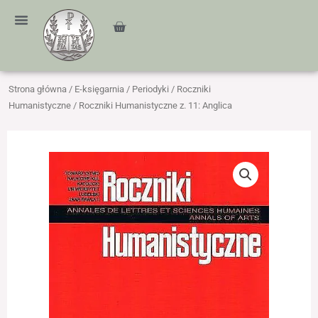
Przejdź
treści
do
Cart
treści
Strona główna
/
E-księgarnia
/
Periodyki
/
Roczniki
Humanistyczne
/ Roczniki Humanistyczne z. 11: Anglica