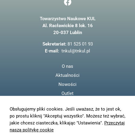
a
c
Towarzystwo Naukowe KUL
e
Al. Racławickie 8 lok. 16
b
20-037 Lublin
o
o
Sekretariat:
81 525 01 93
k
E-mail:
tnkul@tnkul.pl
O nas
Aktualności
Nowości
Outlet
Regulamin
Obsługujemy pliki cookies. Jeśli uważasz, że to jest ok,
Polityka prywatności
po prostu kliknij "Akceptuj wszystko". Możesz też wybrać,
Moje konto
jakie chcesz ciasteczka, klikając "Ustawienia".
Przeczytaj
Zamówienia
naszą politykę cookie