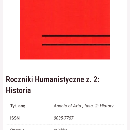
Konieczne
Te pliki cookie
nie są
opcjonalne. Są
one potrzebne
do
funkcjonowania
strony
internetowej.
Roczniki Humanistyczne z. 2:
Statystyka
Historia
Abyśmy mogli
poprawić
funkcjonalność
Tyt. ang.
Annals of Arts , fasc. 2: History
i strukturę
strony
ISSN
0035-7707
internetowej,
na podstawie
tego, jak strona