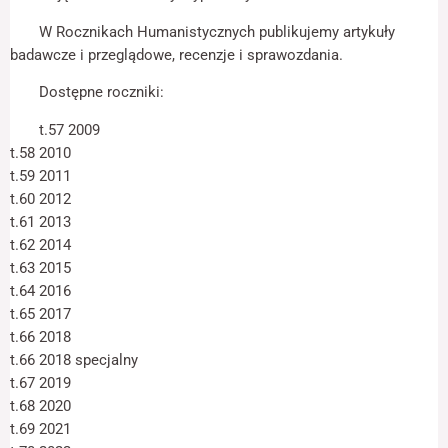
odwiedzania naszej
strony, zwiększasz
W Rocznikach Humanistycznych publikujemy artykuły
szansę na
badawcze i przeglądowe, recenzje i sprawozdania.
zobaczenie
spersonalizowanych
Dostępne roczniki:
treści i ofert.
t.57 2009
t.58 2010
t.59 2011
t.60 2012
t.61 2013
t.62 2014
t.63 2015
t.64 2016
t.65 2017
t.66 2018
t.66 2018 specjalny
t.67 2019
t.68 2020
t.69 2021