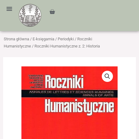
Przejdź
treści
do
Cart
treści
Strona główna
/
E-księgarnia
/
Periodyki
/
Roczniki
Humanistyczne
/ Roczniki Humanistyczne z. 2: Historia