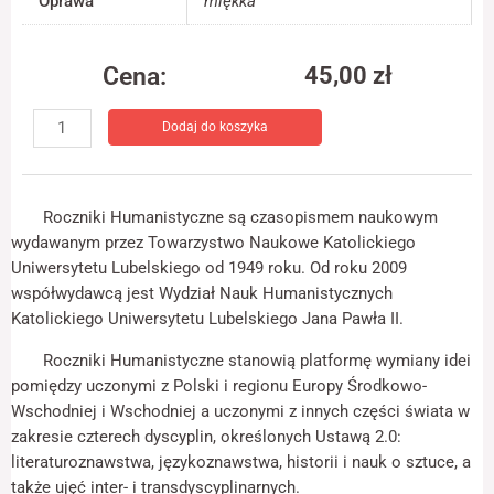
Oprawa
miękka
jest używana.
Cena:
45,00
zł
Doświadczenie
ilość
Aby nasza strona
Dodaj do koszyka
Roczniki
internetowa
działała jak
Humanistyczne
najlepiej podczas
z.
twojego przejścia
2:
na nią. Jeśli
Roczniki Humanistyczne są czasopismem naukowym
odrzucisz te pliki
Historia
wydawanym przez Towarzystwo Naukowe Katolickiego
cookie, niektóre
Uniwersytetu Lubelskiego od 1949 roku. Od roku 2009
funkcje znikną ze
strony
współwydawcą jest Wydział Nauk Humanistycznych
internetowej.
Katolickiego Uniwersytetu Lubelskiego Jana Pawła II.
Roczniki Humanistyczne stanowią platformę wymiany idei
Marketing
pomiędzy uczonymi z Polski i regionu Europy Środkowo-
Udostępniając
Wschodniej i Wschodniej a uczonymi z innych części świata w
swoje
zakresie czterech dyscyplin, określonych Ustawą 2.0:
zainteresowania i
literaturoznawstwa, językoznawstwa, historii i nauk o sztuce, a
zachowania
podczas
także ujęć inter- i transdyscyplinarnych.