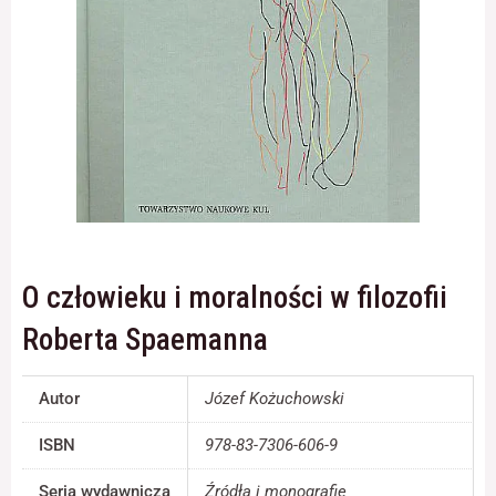
Konieczne
Te pliki cookie
nie są
opcjonalne. Są
one potrzebne
do
funkcjonowania
strony
internetowej.
O człowieku i moralności w filozofii
Roberta Spaemanna
Statystyka
Abyśmy mogli
poprawić
funkcjonalność
Autor
Józef Kożuchowski
i strukturę
strony
ISBN
978-83-7306-606-9
internetowej,
na podstawie
Seria wydawnicza
Źródła i monografie
tego, jak strona