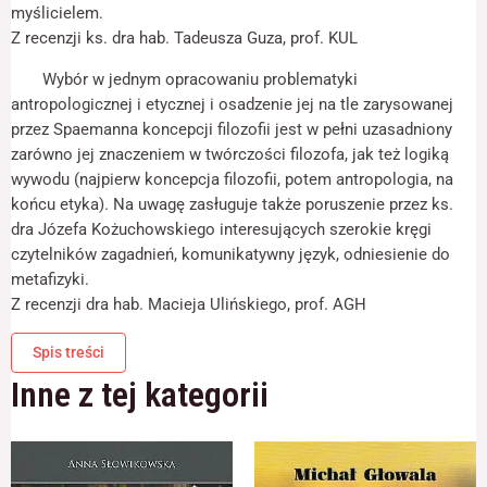
odwiedzania naszej
myślicielem.
strony, zwiększasz
Z recenzji ks. dra hab. Tadeusza Guza, prof. KUL
szansę na
zobaczenie
Wybór w jednym opracowaniu problematyki
spersonalizowanych
antropologicznej i etycznej i osadzenie jej na tle zarysowanej
treści i ofert.
przez Spaemanna koncepcji filozofii jest w pełni uzasadniony
zarówno jej znaczeniem w twórczości filozofa, jak też logiką
wywodu (najpierw koncepcja filozofii, potem antropologia, na
końcu etyka). Na uwagę zasługuje także poruszenie przez ks.
dra Józefa Kożuchowskiego interesujących szerokie kręgi
czytelników zagadnień, komunikatywny język, odniesienie do
metafizyki.
Z recenzji dra hab. Macieja Ulińskiego, prof. AGH
Spis treści
Inne z tej kategorii