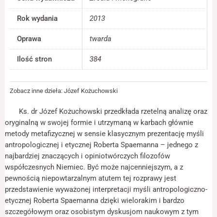
jest używana.
Rok wydania
2013
Oprawa
twarda
Doświadczenie
Aby nasza strona
internetowa
Ilość stron
384
działała jak
najlepiej podczas
twojego przejścia
Zobacz inne dzieła:
Józef Kożuchowski
na nią. Jeśli
odrzucisz te pliki
cookie, niektóre
Ks. dr Józef Kożuchowski przedkłada rzetelną analizę oraz
funkcje znikną ze
oryginalną w swojej formie i utrzymaną w karbach głównie
strony
metody metafizycznej w sensie klasycznym prezentację myśli
internetowej.
antropologicznej i etycznej Roberta Spaemanna – jednego z
najbardziej znaczących i opiniotwórczych filozofów
współczesnych Niemiec. Być może najcenniejszym, a z
Marketing
Udostępniając
pewnością niepowtarzalnym atutem tej rozprawy jest
swoje
przedstawienie wyważonej interpretacji myśli antropologiczno-
zainteresowania i
etycznej Roberta Spaemanna dzięki wielorakim i bardzo
zachowania
szczegółowym oraz osobistym dyskusjom naukowym z tym
podczas