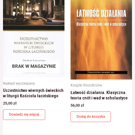
BRAK W MAGAZYNIE
Nakład wyczerpany
Książki filozoficzne
Uczestnictwo wiernych świeckich
Łatwość działania. Klasyczna
w liturgii Kościoła łacińskiego
teoria cnót i wad w scholastyce
25,00
zł
56,00
zł
Dowiedz się więcej
Dodaj do koszyka