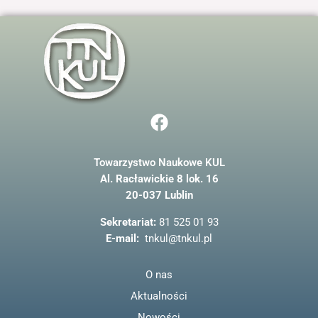
F
a
c
Towarzystwo Naukowe KUL
e
Al. Racławickie 8 lok. 16
b
20-037 Lublin
o
o
Sekretariat:
81 525 01 93
k
E-mail:
tnkul@tnkul.pl
O nas
Aktualności
Nowości