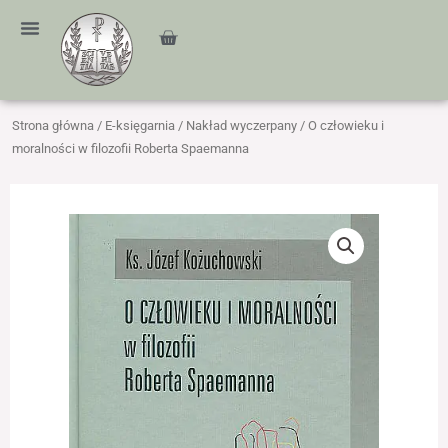
Przejdź
treści
do
Cart
treści
Strona główna
/
E-księgarnia
/
Nakład wyczerpany
/ O człowieku i
moralności w filozofii Roberta Spaemanna