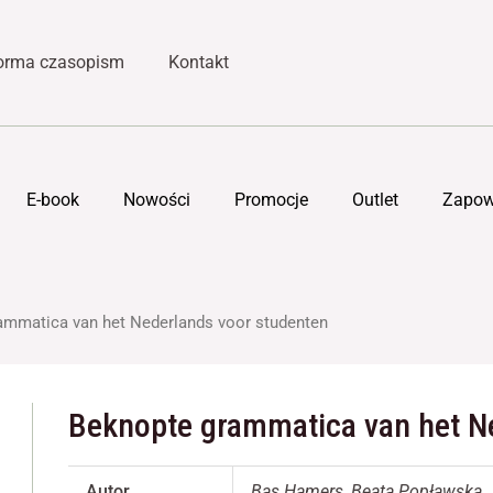
forma czasopism
Kontakt
E-book
Nowości
Promocje
Outlet
Zapow
ammatica van het Nederlands voor studenten
Beknopte grammatica van het N
Autor
Bas Hamers, Beata Popławska