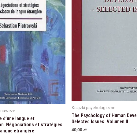
Marketing
Udostępniając swoje
zainteresowania i
zachowania
podczas
odwiedzania naszej
strony, zwiększasz
szansę na
zobaczenie
spersonalizowanych
treści i ofert.
Książki psychologiczne
oznawcze
The Psychology of Human Deve
 d’une langue et
Selected Issues. Volumen II
n. Négociations et stratégies
40,00
zł
langue étrangère