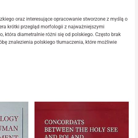
erlands
r
denten
zkiego oraz interesujące opracowanie stworzone z myślą o
ra krótki przegląd morfologii z najważniejszymi
 która diametralnie różni się od polskiego. Często brak
óbę znalezienia polskiego tłumaczenia, które możliwie