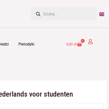
Wyszukiwarka
produktów
0
Cart
iedzi
Periodyki
0,00
zł
ederlands voor studenten