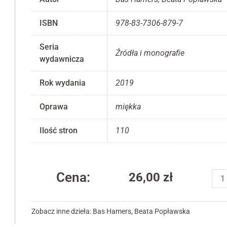
ISBN
978-83-7306-879-7
Seria
Źródła i monografie
wydawnicza
Konieczne
Te pliki cookie
nie są
Rok wydania
2019
opcjonalne. Są
one potrzebne
Oprawa
miękka
do
funkcjonowania
Ilość stron
110
strony
internetowej.
iloś
Statystyka
Cena:
26,00
zł
Bek
Abyśmy mogli
gra
poprawić
funkcjonalność
van
Zobacz inne dzieła:
Bas Hamers
,
Beata Popławska
i strukturę
het
strony