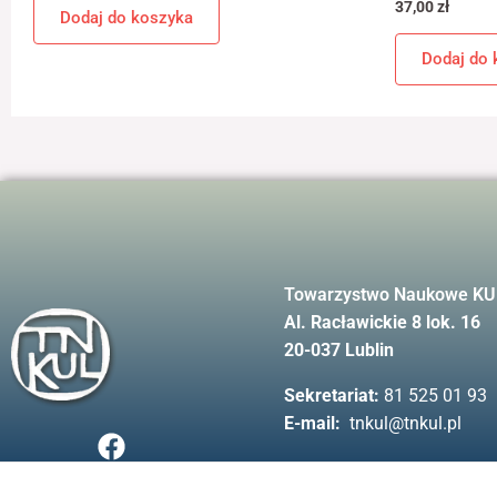
37,00
zł
Dodaj do koszyka
Dodaj do 
Towarzystwo Naukowe KU
Al. Racławickie 8 lok. 16
20-037 Lublin
Sekretariat:
81 525 01 93
E-mail:
tnkul@tnkul.pl
F
a
c