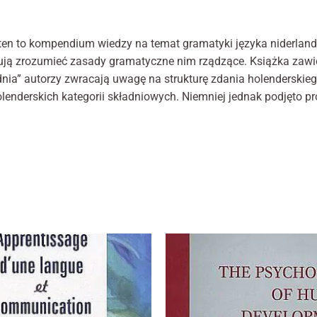
Ned
internetowej,
na podstawie
voo
tego, jak
stu
en to kompendium wie­dzy na temat gramatyki języka niderland
strona jest
róbują zrozumieć zasady gramatyczne nim rządzące. Książka zawie
używana.
a” autorzy zwracają uwagę na strukturę zdania holen­derskiego,
enderskich kategorii skła­dniowych. Niemniej jednak podjęto pr
Doświadczenie
Aby nasza
strona
internetowa
działała jak
najlepiej podczas
twojego
przejścia na nią.
Jeśli odrzucisz te
pliki cookie,
niektóre funkcje
znikną ze strony
internetowej.