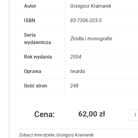
Autor
Grzegorz Kramarek
ISBN
83-7306-203-3
Seria
Konieczne
Źródła i monografie
wydawnicza
Te pliki cookie
nie są
opcjonalne. Są
Rok wydania
2004
one potrzebne
do
Oprawa
twarda
funkcjonowania
strony
internetowej.
Ilość stron
248
Statystyka
iloś
Abyśmy mogli
Cena:
62,00
zł
Trad
poprawić
bibl
funkcjonalność
i strukturę
w
Zobacz inne dzieła:
Grzegorz Kramarek
strony