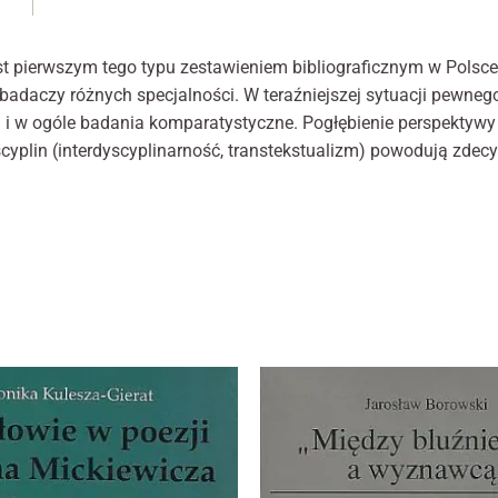
lite
internetowej,
pols
na podstawie
tego, jak
Bibl
t pierwszym tego typu zestawieniem bibliograficznym w Polsce. 
strona jest
opr
daczy różnych specjalności. W teraźniejszej sytuacji pewnego
używana.
Wie
 i w ogóle badania komparatystyczne. Pogłębienie perspektywy
XX
scyplin (interdyscyplinarność, transtekstualizm) powodują zde
Doświadczenie
Aby nasza
strona
internetowa
działała jak
najlepiej podczas
twojego
przejścia na nią.
Jeśli odrzucisz te
pliki cookie,
niektóre funkcje
znikną ze strony
internetowej.