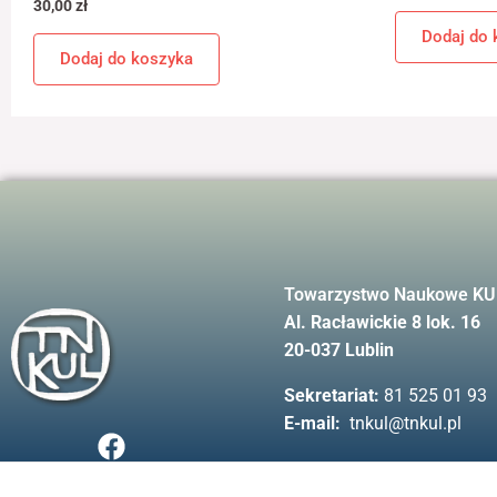
30,00
zł
Dodaj do 
Dodaj do koszyka
Towarzystwo Naukowe KU
Al. Racławickie 8 lok. 16
20-037 Lublin
Sekretariat:
81 525 01 93
E-mail:
tnkul@tnkul.pl
F
a
c