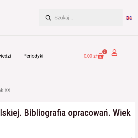
Wyszukiwarka
produktów
0
Cart
iedzi
Periodyki
0,00
zł
iek XX
olskiej. Bibliografia opracowań. Wiek