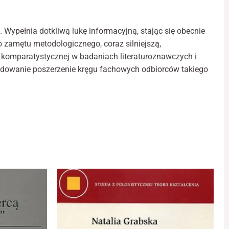
raturze
kiej.
iografia
Wypełnia dotkliwą lukę informacyjną, stając się obecnie
acowań.
 zamętu metodologicznego, coraz silniejszą,
k
 komparatystycznej w badaniach literaturoznawczych i
cydowanie poszerzenie kręgu fachowych odbiorców takiego