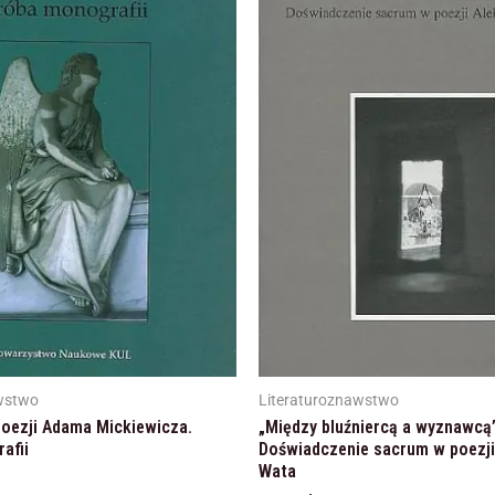
Marketing
Udostępniając swoje
zainteresowania i
zachowania
podczas
odwiedzania naszej
strony, zwiększasz
szansę na
zobaczenie
spersonalizowanych
treści i ofert.
wstwo
Literaturoznawstwo
poezji Adama Mickiewicza.
„Między bluźniercą a wyznawcą”
afii
Doświadczenie sacrum w poezji
Wata