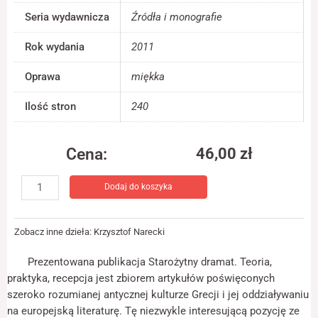
jest używana.
Seria wydawnicza
Źródła i monografie
Rok wydania
2011
Doświadczenie
Aby nasza strona
Oprawa
miękka
internetowa
działała jak
Ilość stron
240
najlepiej podczas
twojego przejścia
na nią. Jeśli
odrzucisz te pliki
Cena:
46,00
zł
cookie, niektóre
ilość
funkcje znikną ze
strony
Dodaj do koszyka
Starożytny
internetowej.
dramat.
Teoria-
Zobacz inne dzieła:
Krzysztof Narecki
praktyka-
Marketing
recepcja
Udostępniając
Prezentowana publikacja Starożytny dramat. Teoria,
swoje
praktyka, recepcja jest zbiorem artykułów poświęconych
zainteresowania i
szeroko rozumianej antycznej kulturze Grecji i jej oddziaływaniu
zachowania
podczas
na europejską literaturę. Tę niezwykle interesującą pozycję ze