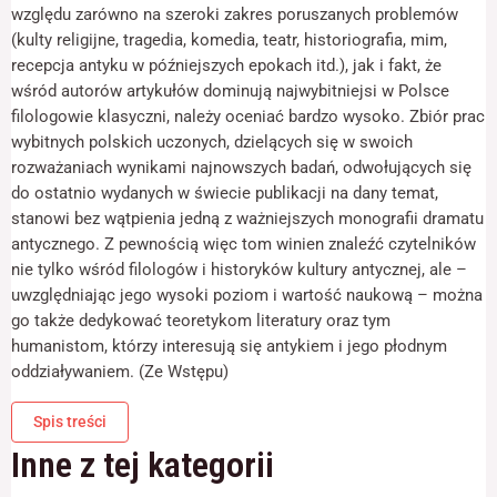
odwiedzania naszej
względu zarówno na szeroki zakres poruszanych problemów
strony, zwiększasz
(kulty religijne, tragedia, komedia, teatr, historiografia, mim,
szansę na
recepcja antyku w późniejszych epokach itd.), jak i fakt, że
zobaczenie
spersonalizowanych
wśród autorów artykułów dominują najwybitniejsi w Polsce
treści i ofert.
filologowie klasyczni, należy oceniać bardzo wysoko. Zbiór prac
wybitnych polskich uczonych, dzielących się w swoich
rozważaniach wynikami najnowszych badań, odwołujących się
do ostatnio wydanych w świecie publikacji na dany temat,
stanowi bez wątpienia jedną z ważniejszych monografii dramatu
antycznego. Z pewnością więc tom winien znaleźć czytelników
nie tylko wśród filologów i historyków kultury antycznej, ale –
uwzględniając jego wysoki poziom i wartość naukową – można
go także dedykować teoretykom literatury oraz tym
humanistom, którzy interesują się antykiem i jego płodnym
oddziaływaniem. (Ze Wstępu)
Spis treści
Inne z tej kategorii