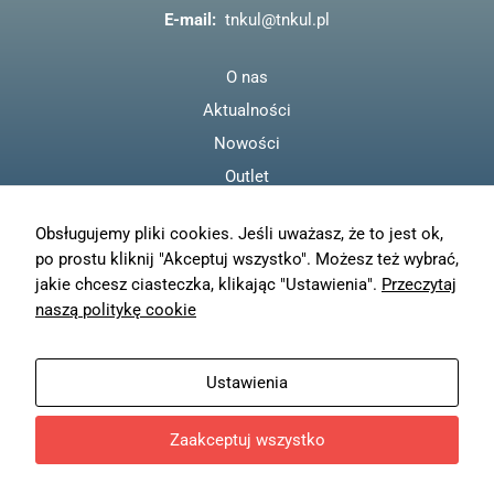
k
E-mail:
tnkul@tnkul.pl
O nas
Aktualności
Nowości
Outlet
Regulamin
Obsługujemy pliki cookies. Jeśli uważasz, że to jest ok,
Polityka prywatności
po prostu kliknij "Akceptuj wszystko". Możesz też wybrać,
Moje konto
jakie chcesz ciasteczka, klikając "Ustawienia".
Przeczytaj
Zamówienia
naszą politykę cookie
Resetuj hasło
Wysyłka
Ustawienia
Zwroty
Zaakceptuj wszystko
© TN KUL - 2023
Projekt i wykonanie
Freeline