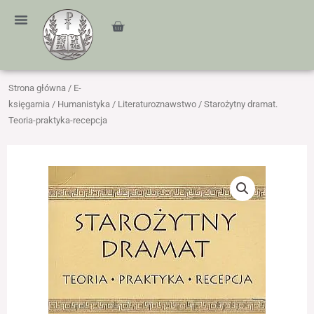
Przejdź
treści
do
Cart
treści
Strona główna
/
E-
księgarnia
/
Humanistyka
/
Literaturoznawstwo
/ Starożytny dramat.
Teoria-praktyka-recepcja