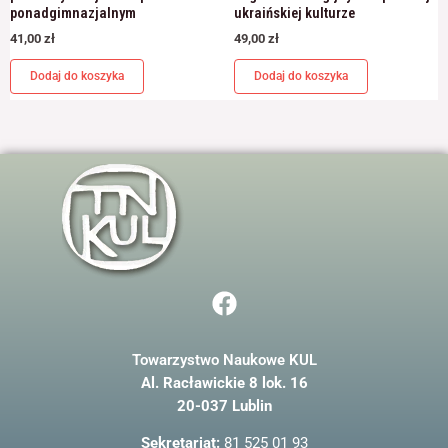
ponadgimnazjalnym
ukraińskiej kulturze
41,00
zł
49,00
zł
Dodaj do koszyka
Dodaj do koszyka
F
a
c
Towarzystwo Naukowe KUL
e
Al. Racławickie 8 lok. 16
b
20-037 Lublin
o
o
Sekretariat:
81 525 01 93