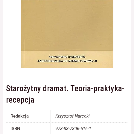
Konieczne
Te pliki cookie
nie są
opcjonalne. Są
one potrzebne
do
funkcjonowania
strony
internetowej.
Starożytny dramat. Teoria-praktyka-
Statystyka
Abyśmy mogli
recepcja
poprawić
funkcjonalność
i strukturę
Redakcja
Krzysztof Narecki
strony
internetowej,
na podstawie
ISBN
978-83-7306-516-1
tego, jak strona