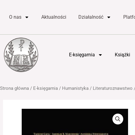
do
Przejdź
treści
do
O nas
Aktualności
Działalność
Plat
treści
E-księgarnia
Książki
Strona główna
/
E-księgarnia
/
Humanistyka
/
Literaturoznawstwo
/