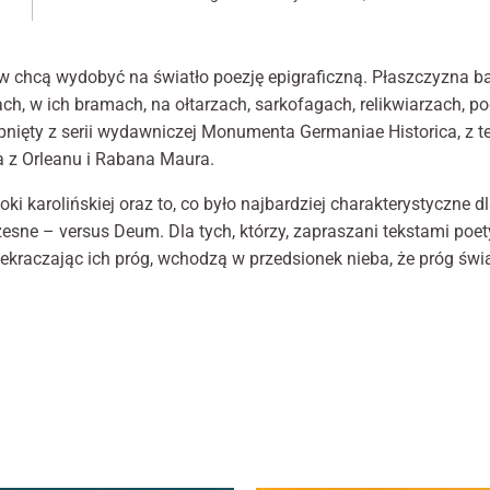
temp
internetowej,
na podstawie
Poe
tego, jak
epig
strona jest
ngów chcą wydobyć na światło poezję epigraficzną. Płaszczyzna b
epok
używana.
ach, w ich bramach, na ołtarzach, sarkofagach, relikwiarzach, 
karo
nięty z serii wydawniczej Monumenta Germaniae Historica, z te
Bad
a z Orleanu i Rabana Maura.
Doświadczenie
i
Aby nasza
prze
i karolińskiej oraz to, co było najbardziej charakterystyczne dl
strona
sne – versus Deum. Dla tych, którzy, zapraszani tekstami poety
internetowa
działała jak
zekraczając ich próg, wchodzą w przedsionek nieba, że próg świą
najlepiej podczas
twojego
przejścia na nią.
Jeśli odrzucisz te
pliki cookie,
niektóre funkcje
znikną ze strony
internetowej.