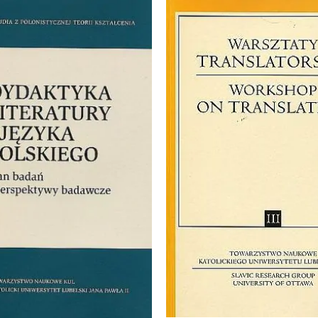
Marketing
Udostępniając swoje
zainteresowania i
zachowania
podczas
odwiedzania naszej
strony, zwiększasz
szansę na
zobaczenie
spersonalizowanych
treści i ofert.