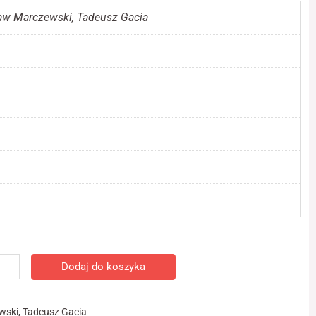
ław Marczewski, Tadeusz Gacia
ć
Dodaj do koszyka
ris
na
wski
,
Tadeusz Gacia