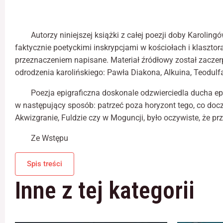
Autorzy niniejszej książki z całej poezji doby Karoli
faktycznie poetyckimi inskrypcjami w kościołach i klasztor
przeznaczeniem napisane. Materiał źródłowy został zaczerp
odrodzenia karolińskiego: Pawła Diakona, Alkuina, Teodulf
Poezja epigraficzna doskonale odzwierciedla ducha epok
w następujący sposób: patrzeć poza horyzont tego, co docze
Akwizgranie, Fuldzie czy w Moguncji, było oczywiste, że pr
Ze Wstępu
Spis treści
Inne z tej kategorii