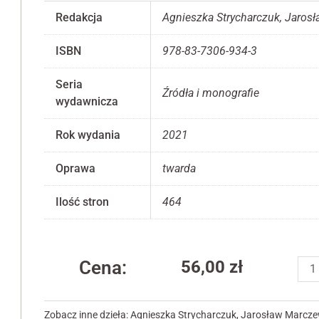
Redakcja
Agnieszka Strycharczuk, Jaros
ISBN
978-83-7306-934-3
Seria
Konieczne
Źródła i monografie
wydawnicza
Te pliki cookie
nie są
opcjonalne. Są
Rok wydania
2021
one potrzebne
do
Oprawa
twarda
funkcjonowania
strony
internetowej.
Ilość stron
464
Statystyka
iloś
Abyśmy mogli
Cena:
56,00
zł
Maio
poprawić
funkcjonalność
ad
i strukturę
limi
strony
Zobacz inne dzieła:
Agnieszka Strycharczuk
,
Jarosław Marcze