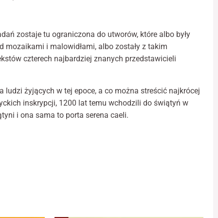
li...
zja
raficzna
adań zostaje tu ograniczona do utworów, które albo były
i
pod mozaikami i malowidłami, albo zostały z takim
lińskiej.
kstów czterech najbardziej znanych przedstawicieli
ania
kłady
a ludzi żyjących w tej epoce, a co można streścić najkrócej
ckich inskrypcji, 1200 lat temu wchodzili do świątyń w
tyni i ona sama to porta serena caeli.