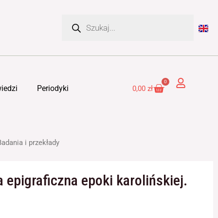
Wyszukiwarka
produktów
0
Cart
iedzi
Periodyki
0,00
zł
Badania i przekłady
 epigraficzna epoki karolińskiej.