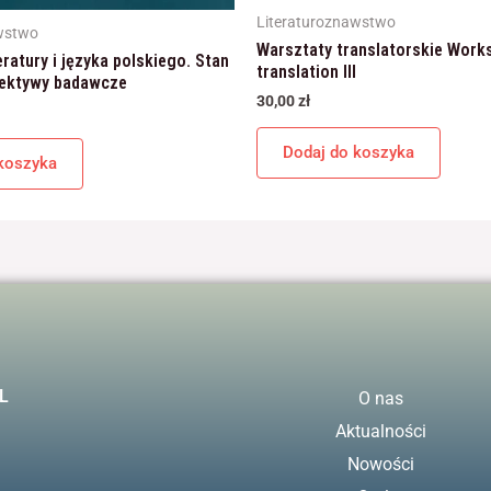
Literaturoznawstwo
wstwo
Warsztaty translatorskie Work
eratury i języka polskiego. Stan
translation III
pektywy badawcze
30,00
zł
Dodaj do koszyka
koszyka
L
O nas
Aktualności
Nowości