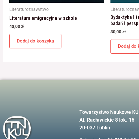
Literaturoznawstwo
Literaturozna
Dydaktyka lit
Literatura emigracyjna w szkole
badań i pers
43,00
zł
30,00
zł
Dodaj do koszyka
Dodaj do 
Towarzystwo Naukowe KU
Al. Racławickie 8 lok. 16
20-037 Lublin