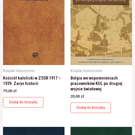
Książki historyczne
Książki historyczne
Kościół katolicki w ZSSR 1917 –
Belgia we wspomnieniach
1939. Zarys historii
pracowników KUL po drugiej
wojnie światowej
79,00
zł
20,00
zł
Dodaj do koszyka
Dodaj do koszyka