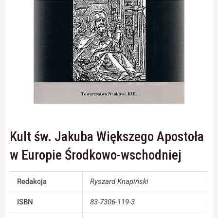
Konieczne
Te pliki cookie
nie są
opcjonalne. Są
one potrzebne
do
funkcjonowania
strony
internetowej.
Kult św. Jakuba Większego Apostoła
Statystyka
w Europie Środkowo-wschodniej
Abyśmy mogli
poprawić
funkcjonalność
Redakcja
Ryszard Knapiński
i strukturę
strony
internetowej,
ISBN
83-7306-119-3
na podstawie
tego, jak strona