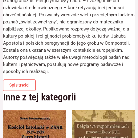
ikonograficzne. Pielgrzymki były nadto – szczególnie dla
odwiedzania naszej
człowieka średniowiecznego – konkretyzacją idei jedności
strony, zwiększasz
szansę na
chrześcijańskiej. Pozwalały wreszcie wielu przeciętnym ludziom
zobaczenie
poznać „świat zewnętrzny”, nie ograniczony do matecznika
spersonalizowanych
najbliższej okolicy. Publikowane rozprawy dotyczą ważnej dla
treści i ofert.
kultury polskiej i religijności problematyki: kultu św. Jakuba
Apostoła i polskich peregrynacji do jego grobu w Composteli.
Została ona ukazana w szerszym kontekście europejskim.
Autorzy poświęcają także wiele uwagi metodologii badań nad
kultem i pątnictwem, postulują nowe programy badawcze i
sposoby ich realizacji.
Spis treści
Inne z tej kategorii