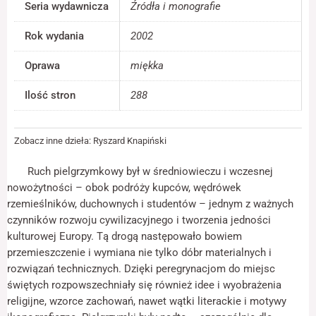
Seria wydawnicza
Źródła i monografie
jest używana.
Rok wydania
2002
Doświadczenie
Oprawa
miękka
Aby nasza strona
internetowa
Ilość stron
288
działała jak
najlepiej podczas
twojego przejścia
na nią. Jeśli
Zobacz inne dzieła:
Ryszard Knapiński
odrzucisz te pliki
cookie, niektóre
Ruch pielgrzymkowy był w średniowieczu i wczesnej
funkcje znikną ze
strony
nowożytności – obok podróży kupców, wędrówek
internetowej.
rzemieślników, duchownych i studentów – jednym z ważnych
czynników rozwoju cywilizacyjnego i tworzenia jedności
kulturowej Europy. Tą drogą następowało bowiem
Marketing
przemieszczenie i wymiana nie tylko dóbr materialnych i
Udostępniając
rozwiązań technicznych. Dzięki peregrynacjom do miejsc
swoje
zainteresowania i
świętych rozpowszechniały się również idee i wyobrażenia
zachowania
religijne, wzorce zachowań, nawet wątki literackie i motywy
podczas