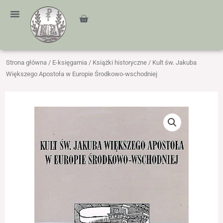
Przejdź
treści
do
Cart
treści
Strona główna
/
E-księgarnia
/
Książki historyczne
/ Kult św. Jakuba
Większego Apostoła w Europie Środkowo-wschodniej