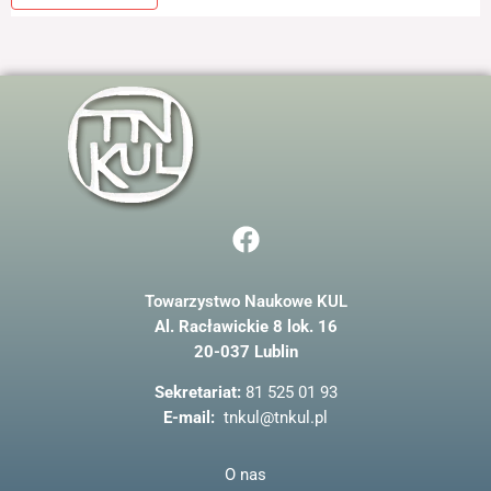
F
a
c
Towarzystwo Naukowe KUL
e
Al. Racławickie 8 lok. 16
b
20-037 Lublin
o
o
Sekretariat:
81 525 01 93
k
E-mail:
tnkul@tnkul.pl
O nas