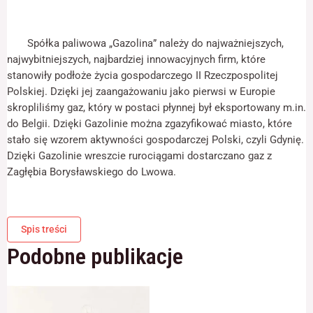
odwiedzania naszej
strony, zwiększasz
szansę na
Spółka paliwowa „Gazolina” należy do najważniejszych,
zobaczenie
spersonalizowanych
najwybitniejszych, najbardziej innowacyjnych firm, które
treści i ofert.
stanowiły podłoże życia gospodarczego II Rzeczpospolitej
Polskiej. Dzięki jej zaangażowaniu jako pierwsi w Europie
skropliliśmy gaz, który w postaci płynnej był eksportowany m.in.
do Belgii. Dzięki Gazolinie można zgazyfikować miasto, które
stało się wzorem aktywności gospodarczej Polski, czyli Gdynię.
Dzięki Gazolinie wreszcie rurociągami dostarczano gaz z
Zagłębia Borysławskiego do Lwowa.
Spis treści
Podobne publikacje