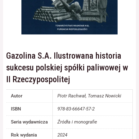
Konieczne
Te pliki cookie
nie są
opcjonalne. Są
one potrzebne
Gazolina S.A. Ilustrowana historia
do
funkcjonowania
sukcesu polskiej spółki paliwowej w
strony
internetowej.
II Rzeczypospolitej
Statystyka
Autor
Piotr Rachwał, Tomasz Nowicki
Abyśmy mogli
poprawić
ISBN
978-83-66647-57-2
funkcjonalność
i strukturę
strony
Seria wydawnicza
Źródła i monografie
internetowej,
na podstawie
Rok wydania
2024
tego, jak strona