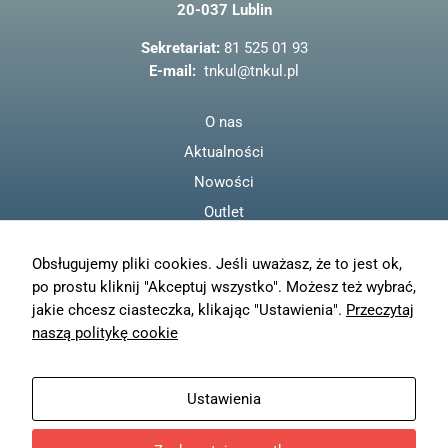
20-037 Lublin
o
o
Sekretariat:
81 525 01 93
k
E-mail:
tnkul@tnkul.pl
O nas
Aktualności
Nowości
Outlet
Regulamin
Obsługujemy pliki cookies. Jeśli uważasz, że to jest ok,
Polityka prywatności
po prostu kliknij "Akceptuj wszystko". Możesz też wybrać,
Moje konto
jakie chcesz ciasteczka, klikając "Ustawienia".
Przeczytaj
Zamówienia
naszą politykę cookie
Resetuj hasło
Wysyłka
Ustawienia
Zwroty