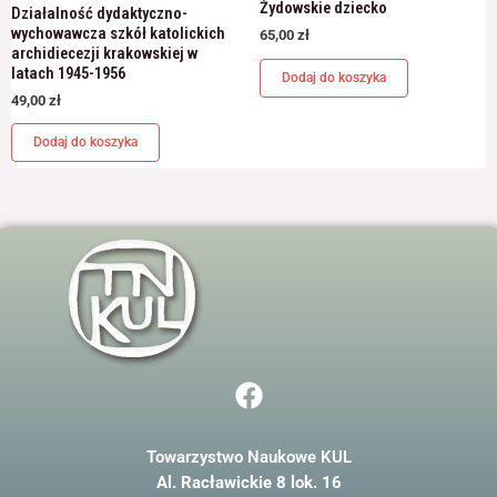
Żydowskie dziecko
Działalność dydaktyczno-
wychowawcza szkół katolickich
65,00
zł
archidiecezji krakowskiej w
latach 1945-1956
Dodaj do koszyka
49,00
zł
Dodaj do koszyka
F
a
c
Towarzystwo Naukowe KUL
e
Al. Racławickie 8 lok. 16
b