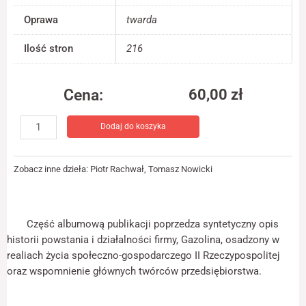
jest używana.
Oprawa
twarda
Ilość stron
216
Doświadczenie
Aby nasza strona
internetowa
Cena:
60,00
zł
działała jak
najlepiej podczas
ilość
twojego przejścia
Dodaj do koszyka
Gazolina
na nią. Jeśli
odrzucisz te pliki
S.A.
cookie, niektóre
Ilustrowana
funkcje znikną ze
Zobacz inne dzieła:
Piotr Rachwał
,
Tomasz Nowicki
historia
strony
sukcesu
internetowej.
polskiej
spółki
Część albumową publikacji poprzedza syntetyczny opis
Marketing
paliwowej
historii powstania i działalności firmy, Gazolina, osadzony w
Udostępniając
w
realiach życia społeczno-gospodarczego II Rzeczypospolitej
swoje
II
oraz wspomnienie głównych twórców przedsiębiorstwa.
zainteresowania i
Rzeczypospolitej
zachowania
podczas