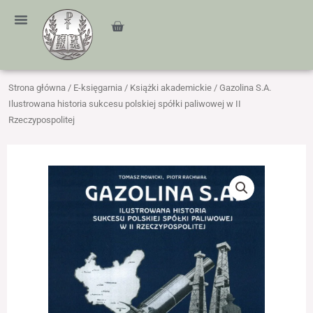
Przejdź
treści
do
Cart
treści
Strona główna
/
E-księgarnia
/
Książki akademickie
/ Gazolina S.A.
Ilustrowana historia sukcesu polskiej spółki paliwowej w II
Rzeczypospolitej