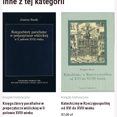
Inne z tej kategorii
Książki historyczne
Książki historyczne
Księgozbiory parafialne w
Katechizmy w Rzeczypospolitej
prepozyturze wiślickiej w II
od XVI do XVIII wieku
połowie XVIII wieku
57,00
zł