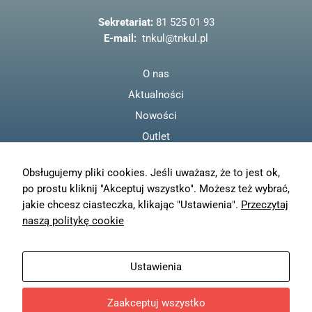
o
o
Sekretariat:
81 525 01 93
k
E-mail:
tnkul@tnkul.pl
O nas
Aktualności
Nowości
Outlet
Regulamin
Obsługujemy pliki cookies. Jeśli uważasz, że to jest ok,
Polityka prywatności
po prostu kliknij "Akceptuj wszystko". Możesz też wybrać,
Moje konto
jakie chcesz ciasteczka, klikając "Ustawienia".
Przeczytaj
Zamówienia
naszą politykę cookie
Resetuj hasło
Wysyłka
Ustawienia
Zwroty
Zaakceptuj wszystko