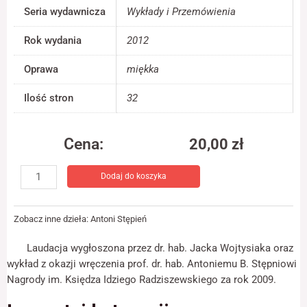
jest używana.
Seria wydawnicza
Wykłady i Przemówienia
Rok wydania
2012
Doświadczenie
Aby nasza strona
Oprawa
miękka
internetowa
działała jak
Ilość stron
32
najlepiej podczas
twojego przejścia
na nią. Jeśli
Cena:
20,00
zł
odrzucisz te pliki
cookie, niektóre
ilość
funkcje znikną ze
Dodaj do koszyka
Natura
strony
internetowej.
i
funkcje.
Zobacz inne dzieła:
Antoni Stępień
Człowiek
Marketing
pośród
Laudacja wygłoszona przez dr. hab. Jacka Wojtysiaka oraz
Udostępniając
bytów
swoje
wykład z okazji wręczenia prof. dr. hab. Antoniemu B. Stępniowi
zainteresowania i
Nagrody im. Księdza Idziego Radziszewskiego za rok 2009.
zachowania
podczas