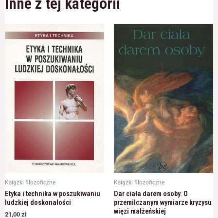
Inne z tej kategorii
odwiedzania naszej
strony, zwiększasz
szansę na
zobaczenie
spersonalizowanych
treści i ofert.
Książki filozoficzne
Książki filozoficzne
Etyka i technika w poszukiwaniu
Dar ciała darem osoby. O
ludzkiej doskonałości
przemilczanym wymiarze kryzysu
więzi małżeńskiej
21,00
zł