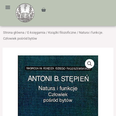
Przejdź
treści
do
Cart
treści
Strona główna
/
E-księgarnia
/
Książki filozoficzne
/ Natura i funkcje.
Człowiek pośród bytów