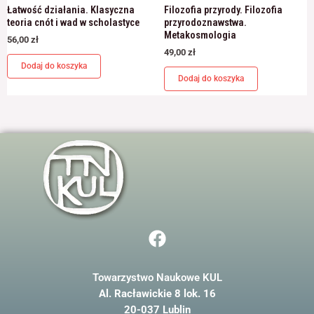
Łatwość działania. Klasyczna
Filozofia przyrody. Filozofia
teoria cnót i wad w scholastyce
przyrodoznawstwa.
Metakosmologia
56,00
zł
49,00
zł
Dodaj do koszyka
Dodaj do koszyka
F
a
c
Towarzystwo Naukowe KUL
e
Al. Racławickie 8 lok. 16
b
20-037 Lublin