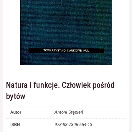
Konieczne
Te pliki cookie
nie są
opcjonalne. Są
one potrzebne
do
funkcjonowania
strony
internetowej.
Natura i funkcje. Człowiek pośród
Statystyka
Abyśmy mogli
bytów
poprawić
funkcjonalność
i strukturę
Autor
Antoni Stępień
strony
internetowej,
ISBN
978-83-7306-554-13
na podstawie
tego, jak strona