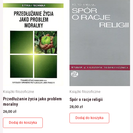
odwiedzania naszej
strony, zwiększasz
szansę na
zobaczenie
spersonalizowanych
treści i ofert.
Książki filozoficzne
Książki filozoficzne
Przedłużanie życia jako problem
Spór o racje religii
moralny
28,00
zł
26,00
zł
Dodaj do koszyka
Dodaj do koszyka