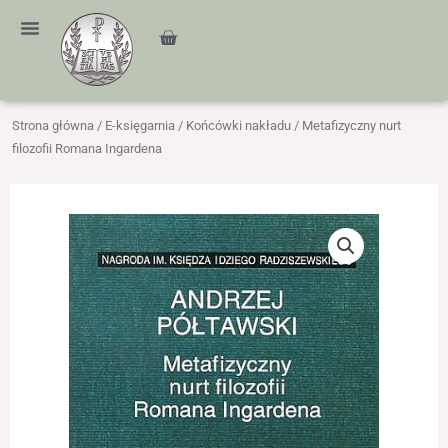
Przejdź
treści
do
Cart
treści
Strona główna
/
E-księgarnia
/
Końcówki nakładu
/ Metafizyczny nurt
filozofii Romana Ingardena