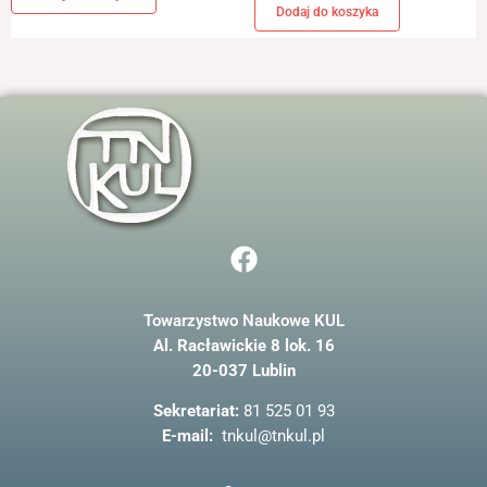
Dodaj do koszyka
F
a
c
Towarzystwo Naukowe KUL
e
Al. Racławickie 8 lok. 16
b
20-037 Lublin
o
o
Sekretariat:
81 525 01 93
k
E-mail:
tnkul@tnkul.pl