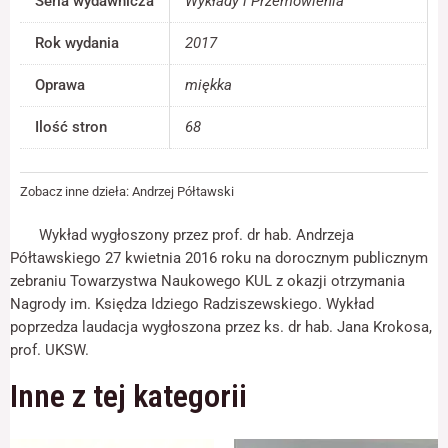
Seria wydawnicza
Wykłady i Przemówienia
jest używana.
Rok wydania
2017
Doświadczenie
Oprawa
miękka
Aby nasza strona
internetowa
Ilość stron
68
działała jak
najlepiej podczas
twojego przejścia
na nią. Jeśli
Zobacz inne dzieła:
Andrzej Półtawski
odrzucisz te pliki
cookie, niektóre
Wykład wygłoszony przez prof. dr hab. Andrzeja
funkcje znikną ze
Półtawskiego 27 kwietnia 2016 roku na dorocznym publicznym
strony
zebraniu Towarzystwa Naukowego KUL z okazji otrzymania
internetowej.
Nagrody im. Księdza Idziego Radziszewskiego. Wykład
poprzedza laudacja wygłoszona przez ks. dr hab. Jana Krokosa,
Marketing
prof. UKSW.
Udostępniając
swoje
Inne z tej kategorii
zainteresowania i
zachowania
podczas