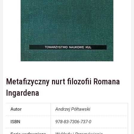
Konieczne
Te pliki cookie
nie są
opcjonalne. Są
one potrzebne
do
funkcjonowania
strony
internetowej.
Metafizyczny nurt filozofii Romana
Statystyka
Ingardena
Abyśmy mogli
poprawić
funkcjonalność
Autor
Andrzej Półtawski
i strukturę
strony
ISBN
978-83-7306-737-0
internetowej,
na podstawie
tego, jak strona