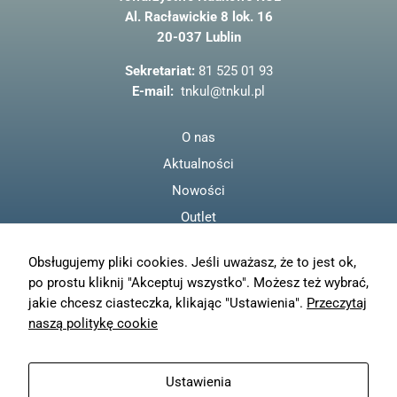
e
odwiedzania naszej
Al. Racławickie 8 lok. 16
b
strony, zwiększasz
20-037 Lublin
szansę na
o
zobaczenie
o
Sekretariat:
81 525 01 93
spersonalizowanych
k
treści i ofert.
E-mail:
tnkul@tnkul.pl
O nas
Aktualności
Nowości
Outlet
Regulamin
Obsługujemy pliki cookies. Jeśli uważasz, że to jest ok,
Polityka prywatności
po prostu kliknij "Akceptuj wszystko". Możesz też wybrać,
Moje konto
jakie chcesz ciasteczka, klikając "Ustawienia".
Przeczytaj
Zamówienia
naszą politykę cookie
Resetuj hasło
Wysyłka
Ustawienia