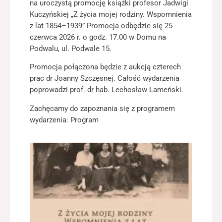
na uroczystą promocję książki profesor Jadwigi
jest używana.
Kuczyńskiej „Z życia mojej rodziny. Wspomnienia
z lat 1854–1939” Promocja odbędzie się 25
czerwca 2026 r. o godz. 17.00 w Domu na
Doświadczenie
Podwalu, ul. Podwale 15.
Aby nasza strona
internetowa
Promocja połączona będzie z aukcją czterech
działała jak
najlepiej podczas
prac dr Joanny Szczęsnej. Całość wydarzenia
twojego przejścia
poprowadzi prof. dr hab. Lechosław Lameński.
na nią. Jeśli
odrzucisz te pliki
Zachęcamy do zapoznania się z programem
cookie, niektóre
wydarzenia:
Program
funkcje znikną ze
strony
internetowej.
Marketing
Udostępniając
swoje
zainteresowania i
zachowania
podczas