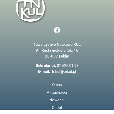
F
a
c
Towarzystwo Naukowe KUL
e
Al. Racławickie 8 lok. 16
b
20-037 Lublin
o
o
Sekretariat:
81 525 01 93
k
E-mail:
tnkul@tnkul.pl
O nas
Aktualności
Nowości
Outlet