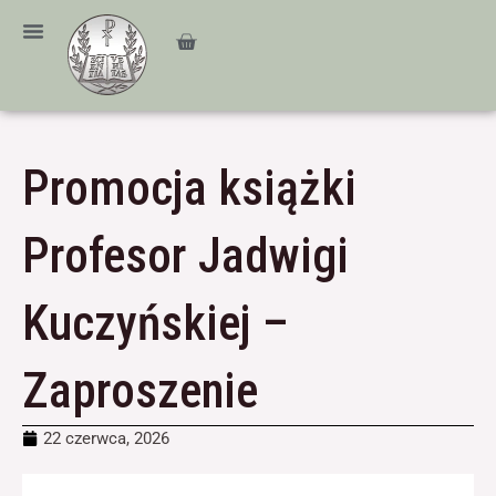
Przejdź
treści
do
Cart
treści
Promocja książki
Profesor Jadwigi
Kuczyńskiej –
Zaproszenie
22 czerwca, 2026