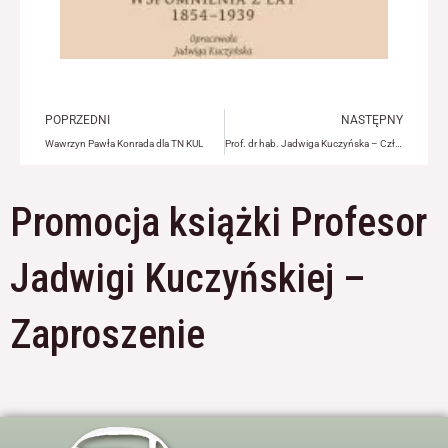
odwiedzania naszej
strony, zwiększasz
szansę na
zobaczenie
spersonalizowanych
treści i ofert.
Prev
Ne
POPRZEDNI
NASTĘPNY
Wawrzyn Pawła Konrada dla TN KUL
Prof. dr hab. Jadwiga Kuczyńska – Członkiem Honorowym TN KUL
Promocja książki Profesor
Jadwigi Kuczyńskiej –
Zaproszenie