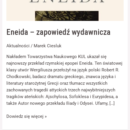
Konieczne
Eneida – zapowiedź wydawnicza
Te pliki cookie
nie są
opcjonalne. Są
Aktualności
/
Marek Ciesluk
one potrzebne
do
Nakładem Towarzystwa Naukowego KUL ukazał się
funkcjonowania
strony
najnowszy przekład rzymskiej epopei Eneida. Ten światowej
internetowej.
klasy utwór Wergiliusza przełożył na język polski Robert R.
Chodkowski, badacz dramatu greckiego, znawca języka i
literatury starożytnej Grecji oraz tłumacz wszystkich
Statystyka
zachowanych tragedii attyckich trzech najwybitniejszych
Abyśmy mogli
tragików ateńskich: Ajschylosa, Sofoklesa i Eurypidesa, a
poprawić
także Autor nowego przekładu Iliady i Odysei. Ufamy, […]
funkcjonalność
i strukturę
strony
Dowiedz się więcej »
internetowej,
na podstawie
tego, jak strona