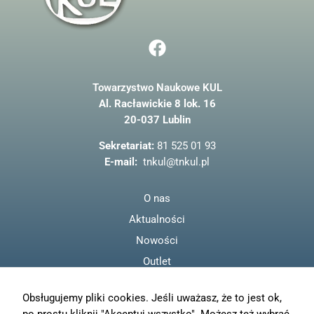
F
a
c
Towarzystwo Naukowe KUL
e
Al. Racławickie 8 lok. 16
b
20-037 Lublin
o
o
Sekretariat:
81 525 01 93
k
E-mail:
tnkul@tnkul.pl
O nas
Aktualności
Nowości
Outlet
Regulamin
Obsługujemy pliki cookies. Jeśli uważasz, że to jest ok,
Polityka prywatności