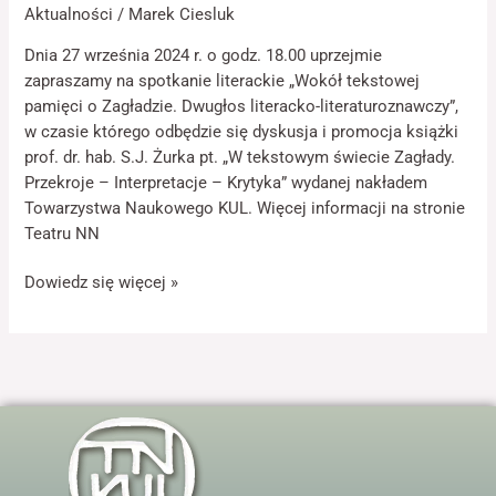
odwiedzania naszej
Aktualności
/
Marek Ciesluk
strony, zwiększasz
szansę na
Dnia 27 września 2024 r. o godz. 18.00 uprzejmie
zobaczenie
zapraszamy na spotkanie literackie „Wokół tekstowej
spersonalizowanych
pamięci o Zagładzie. Dwugłos literacko-literaturoznawczy”,
treści i ofert.
w czasie którego odbędzie się dyskusja i promocja książki
prof. dr. hab. S.J. Żurka pt. „W tekstowym świecie Zagłady.
Przekroje – Interpretacje – Krytyka” wydanej nakładem
Towarzystwa Naukowego KUL. Więcej informacji na stronie
Teatru NN
Dowiedz się więcej »